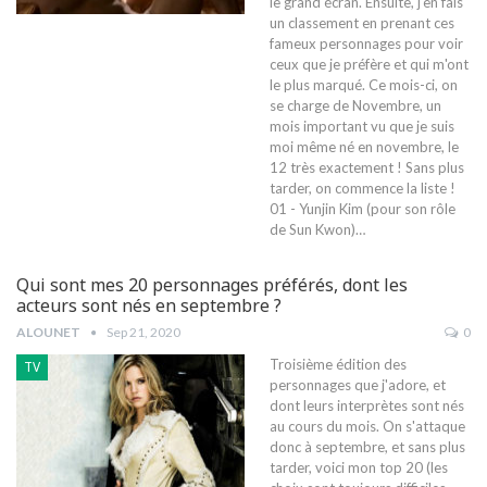
le grand écran. Ensuite, j'en fais
un classement en prenant ces
fameux personnages pour voir
ceux que je préfère et qui m'ont
le plus marqué. Ce mois-ci, on
se charge de Novembre, un
mois important vu que je suis
moi même né en novembre, le
12 très exactement ! Sans plus
tarder, on commence la liste !
01 - Yunjin Kim (pour son rôle
de Sun Kwon)…
Qui sont mes 20 personnages préférés, dont les
acteurs sont nés en septembre ?
ALOUNET
Sep 21, 2020
0
Troisième édition des
TV
personnages que j'adore, et
dont leurs interprètes sont nés
au cours du mois. On s'attaque
donc à septembre, et sans plus
tarder, voici mon top 20 (les