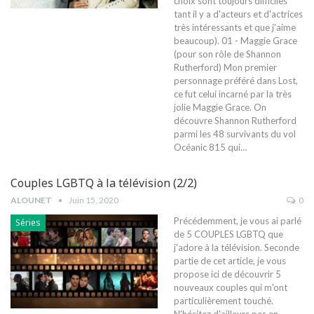
choix sont toujours difficiles
tant il y a d'acteurs et d'actrices
très intéressants et que j'aime
beaucoup). 01 - Maggie Grace
(pour son rôle de Shannon
Rutherford) Mon premier
personnage préféré dans Lost,
ce fut celui incarné par la très
jolie Maggie Grace. On
découvre Shannon Rutherford
parmi les 48 survivants du vol
Océanic 815 qui…
Couples LGBTQ à la télévision (2/2)
ALOUNET
Juin 15, 2020
0
Précédemment, je vous ai parlé
Séries
de 5 COUPLES LGBTQ que
j'adore à la télévision. Seconde
partie de cet article, je vous
propose ici de découvrir 5
nouveaux couples qui m'ont
particulièrement touché.
N'hésitez d'ailleurs pas en