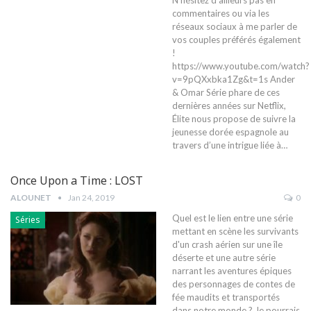
commentaires ou via les
réseaux sociaux à me parler de
vos couples préférés également
!
https://www.youtube.com/watch?
v=9pQXxbka1Zg&t=1s Ander
& Omar Série phare de ces
dernières années sur Netflix,
Élite nous propose de suivre la
jeunesse dorée espagnole au
travers d’une intrigue liée à…
Once Upon a Time : LOST
ALOUNET
Jan 24, 2019
0
Quel est le lien entre une série
Séries
mettant en scène les survivants
d'un crash aérien sur une île
déserte et une autre série
narrant les aventures épiques
des personnages de contes de
fée maudits et transportés
dans notre monde ? Je pourrais