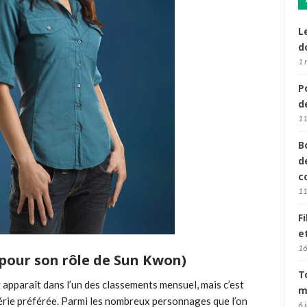
L
d
1 
P
d
11
B
d
c
11
F
e
16
(pour son rôle de Sun Kwon)
T
t apparaît dans l’un des classements mensuel, mais c’est
m
érie préférée. Parmi les nombreux personnages que l’on
6 