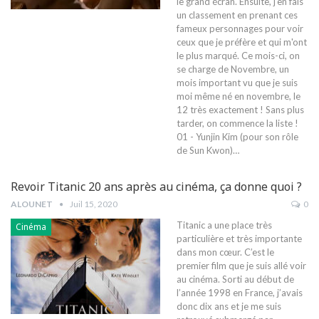
le grand écran. Ensuite, j'en fais
un classement en prenant ces
fameux personnages pour voir
ceux que je préfère et qui m'ont
le plus marqué. Ce mois-ci, on
se charge de Novembre, un
mois important vu que je suis
moi même né en novembre, le
12 très exactement ! Sans plus
tarder, on commence la liste !
01 - Yunjin Kim (pour son rôle
de Sun Kwon)…
Revoir Titanic 20 ans après au cinéma, ça donne quoi ?
ALOUNET
Juil 15, 2020
0
Titanic a une place très
Cinéma
particulière et très importante
dans mon cœur. C’est le
premier film que je suis allé voir
au cinéma. Sorti au début de
l’année 1998 en France, j’avais
donc dix ans et je me suis