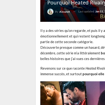
Pourquoi Heated Rivalry
Last updated
Jan 11,
By
Alounet
Il y a des séries qu’on regarde, et puis il y 
émotionnellement et qui restent longtemp
partie de cette seconde catégorie.
Découverte presque comme un hasard, dévo
décembre, cette série m’a littéralement
bo
belles histoires que j’ai vues ces dernière
Revenons sur ce que raconte
Heated Rival
immense succès, et surtout
pourquoi elle