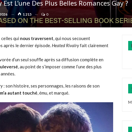
 Est L’une Des Plus Belles Romances Gay ?
 2026
1 215
0
a celles qui
nous traversent
, qui nous secouent
s après le dernier épisode.
Heated Rivalry
fait clairement
rée d’un seul souffle après sa diffusion complète en
uleversé
, au point de s’imposer comme l’une des plus
s années.
ry
: son histoire, ses personnages, les raisons de son
 m’a autant touché
, ému, et marqué.
M