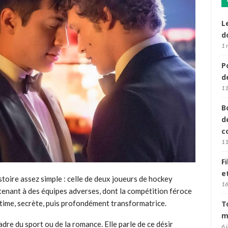
L
d
1 
P
d
11
B
d
c
11
F
e
toire assez simple : celle de deux joueurs de hockey
16
tenant à des équipes adverses, dont la compétition féroce
intime, secrète, puis profondément transformatrice.
T
m
cadre du sport ou de la romance. Elle parle de ce désir
6 