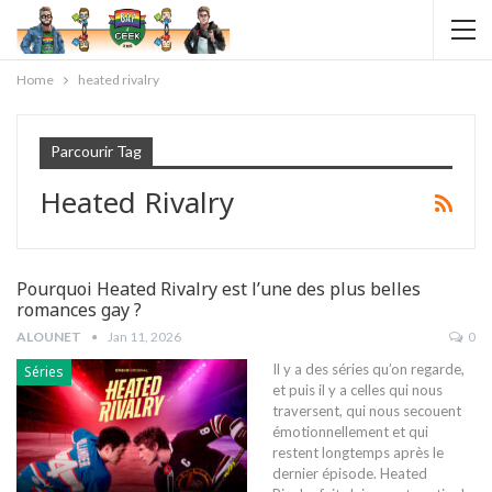
Home
heated rivalry
Parcourir Tag
Heated Rivalry
Pourquoi Heated Rivalry est l’une des plus belles
romances gay ?
ALOUNET
Jan 11, 2026
0
Il y a des séries qu’on regarde,
Séries
et puis il y a celles qui nous
traversent, qui nous secouent
émotionnellement et qui
restent longtemps après le
dernier épisode. Heated