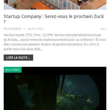
Startup Company : Serez-vous le prochain Zuck
?
KYOTENSHI
Jan 25, 2023
0
Version testée : PS5 | Prix : 12.99€ Version dématérialisée fourni par
@_Konala_, que je remercie chaleureusement pour sa confiance !
Si vous
êtes comme moi amateur de jeux de gestion/simulation, il y a fort à
parier que vous ayez déjà
…
LIRE LA SUITE...
Jeux Vidéo