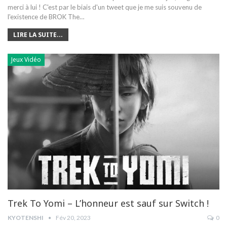
merci à lui !
C'est par le biais d'un tweet que je me suis souvenu de
l'existence de BROK The
…
LIRE LA SUITE...
Jeux Vidéo
Trek To Yomi – L’honneur est sauf sur Switch !
KYOTENSHI
Fév 20, 2023
0