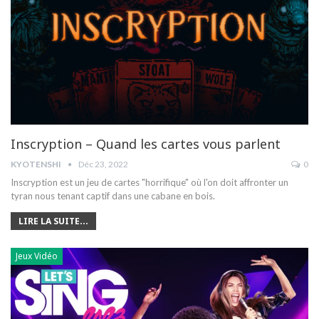
Inscryption – Quand les cartes vous parlent
KYOTENSHI
Déc 23, 2022
0
Inscryption est un jeu de cartes "horrifique" où l'on doit affronter un
tyran nous tenant captif dans une cabane en bois.
LIRE LA SUITE...
Jeux Vidéo