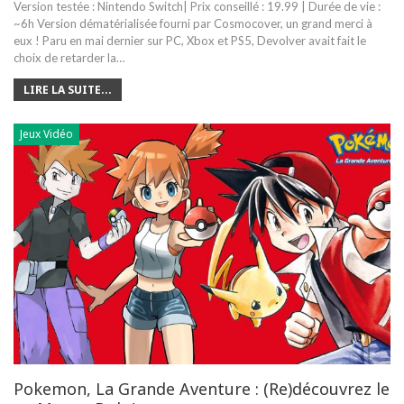
Version testée : Nintendo Switch| Prix conseillé : 19.99 | Durée de vie :
~6h Version dématérialisée fourni par Cosmocover, un grand merci à
eux !
Paru en mai dernier sur PC, Xbox et PS5, Devolver avait fait le
choix de retarder la
…
LIRE LA SUITE...
Jeux Vidéo
Pokemon, La Grande Aventure : (Re)découvrez le