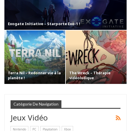
Exogate Initiative – Starporte Exo-1 !
Terra Nil – Redonner vie à la
The Wreck – Thérapie
planète !
vidéoludique
Catégorie De Navigation
Jeux Vidéo
Nintendo
PC
Playstation
Xbox