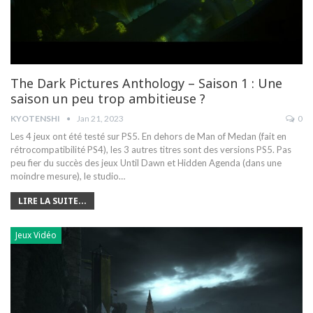
The Dark Pictures Anthology – Saison 1 : Une
saison un peu trop ambitieuse ?
KYOTENSHI
Jan 21, 2023
0
Les 4 jeux ont été testé sur PS5. En dehors de Man of Medan (fait en
rétrocompatibilité PS4), les 3 autres titres sont des versions PS5.
Pas
peu fier du succès des jeux Until Dawn et Hidden Agenda (dans une
moindre mesure), le studio
…
LIRE LA SUITE...
Jeux Vidéo