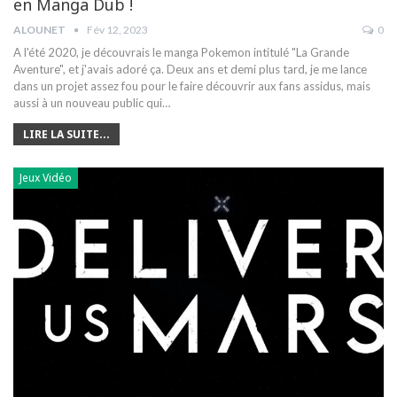
en Manga Dub !
ALOUNET
Fév 12, 2023
0
A l'été 2020, je découvrais le manga Pokemon intitulé "La Grande
Aventure", et j'avais adoré ça. Deux ans et demi plus tard, je me lance
dans un projet assez fou pour le faire découvrir aux fans assidus, mais
aussi à un nouveau public qui
…
LIRE LA SUITE...
Jeux Vidéo