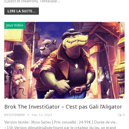
(Quest et SteamVR), Tentacular
…
LIRE LA SUITE...
Jeux Vidéo
Brok The InvestiGator – C’est pas Gali l’Aligator
KYOTENSHI
Mar 11, 2023
0
Version testée : Xbox Series | Prix conseillé : 24.99€ | Durée de vie :
~15h Version dématérialisée fourni par le créateur du jeu, un grand