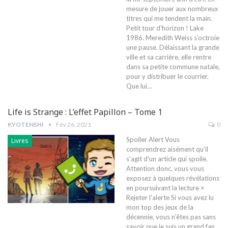
mesure de jouer aux nombreux
titres qui me tendent la main.
Petit tour d'horizon ! Lake
1986. Meredith Weiss s'octroie
une pause. Délaissant la grande
ville et sa carrière, elle rentre
dans sa petite commune natale,
pour y distribuer le courrier.
Que lui…
Life is Strange : L’effet Papillon – Tome 1
KYOTENSHI
Fév 26, 2021
0
Spoiler Alert Vous
Livres
comprendrez aisément qu'il
s'agit d'un article qui spoile.
Attention donc, vous vous
exposez à quelques révélations
en poursuivant la lecture ×
Rejeter l’alerte Si vous avez lu
mon top des jeux de la
décennie, vous n'êtes pas sans
savoir que je suis un grand fan