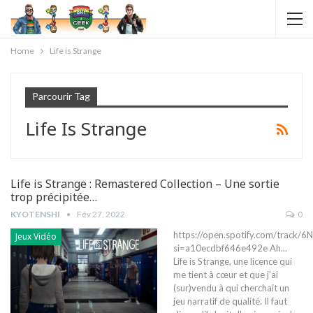
Home
Life is Strange
Parcourir Tag
Life Is Strange
Life is Strange : Remastered Collection – Une sortie
trop précipitée…
KYOTENSHI
Fév 27, 2022
0
https://open.spotify.com/trac
Jeux Vidéo
si=a10ecdbf646e492e
Ah...
Life is Strange, une licence qui
me tient à cœur et que j'ai
(sur)vendu à qui cherchait un
jeu narratif de qualité. Il faut