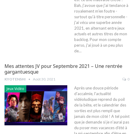
Bah, j'avoue que j'ai tendance à
royalement m'en foutre -
surtout qu'à titre personnelle -
j'ai vécu une superbe année
2021, en alternant entre jeux
actuels et autres titres de mon
backlog. Pour mon compte
perso, j'ai joué à un peu plus
de…
Mes attentes JV pour Septembre 2021 – Une rentrée
gargantuesque
KYOTENSHI
Août 30, 2021
0
Après une douce période
Jeux Vidéo
d'accalmie, l'actualité
vidéoludique reprend du poil
de la bête, et le calendrier des
sorties est plus rempli que
jamais de mon côté ! A tel point
que je demande si je n'aurai pas
du poser mes vacances d'été à
la mi-septembre afin d'être en