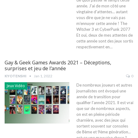
année. J'ai de mon côté une
vingtaine d'attentes... autant
vous dire que je ne vais pas
m'ennuyer cette année !
The
Witcher 3 et CyberPunk 2077
Et oui, deux de mes attentes de
cette année sont des jeux sortis
respectivement en
…
Gay & Geek Games Awards 2021 – Déceptions,
surprises et jeu de l’année
KYOTENSHI
Jan 1, 2022
0
De nombreux joueurs et autres
Jeux Vidéo
journalistes ont évoqué une
année de transition pour
qualifier l'année 2021. Il est vrai
que sur de nombreux aspects,
on est en pleine période
charnière, avec des jeux qui
sortent souvent sur consoles
de 8ème et 9ème génération...
est-ce une mauvaise chose ?