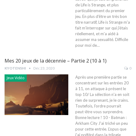
de Life is Strange, et plus
particulièrement du premier
jeu. En plus d'être un très bon
titre narratif, Life is Strange m'a
fait m'interroger sur qui j'étais
réellement, et m'a aidé à
assumer ma sexualité. Difficile
pour moi de…
Mes 20 jeux de la décennie – Partie 2 (10 à 1)
KYOTENSHI
Déc 23, 2020
0
Après une première partie se
Jeux Vidéo
concentrant sur les entrées 20
à 11, on attaque à présent le
top 10/ La sélection n'a en soit
rien de surprenant, je le crains.
Toutefois, l'ordre pourrait
peut-être vous surprendre.
Bonne lecture ! 10 - Batman :
Arkham City J'ai triché un peu
pour cette entrée. L'opus que
j'ai préféré dans la trilogie