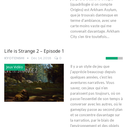
(quadrilogie si on compte
Origins) est Arkham Asylum,
que je trouvais dantesque en
terme d'ambiance, avec une
carte moins vaste qui me
convenait davantage. Arkham
City s'en tire toutefois…
Life is Strange 2 – Episode 1
KYOTENSHI
Déc 14, 2018
0
Il y a un style de jeu que
Jeux Vidéo
j'apprécie beaucoup depuis
quelques années, c'est les
aventures narratives. Vous
savez, ces jeux qui n'en
paraissent pas toujours, où on
passe l'essentiel de son temps à
converser avec les autres, où le
gameplay passe au second plan
et se concentre davantage sur
la narration, par le biais de
l'environnement et des objets