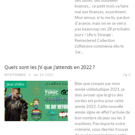
des suites, des nouvelles
licences... ce petit mois va faire
mal aux finances, assurément.
Mon amour, si tu me lis, pardon
d'avance, mais on ne se verra
pas beaucoup ces 28 prochains
jours !
Life is Strange :
Remastered Collection
L'offensive commence dès le
1er
…
Quels sont les JV que j’attends en 2022 ?
KYOTENSHI
Jan 14, 2022
0
Bien que conquis par mon
Jeux Vidéo
année vidéoludique 2021, je
dois avouer que le gros des
sorties est prévu pour cette
année 2022. Cette nouvelle
année signe en effet l'arrivée de
bon nombre de jeux sur les 3
machines. Peu importe votre
crémerie, vous devriez trouver
de quoi passer le temps cette