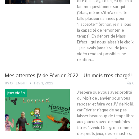
dire qu'il s'agit d'un jeu qui m'a
fait me questionner sur qui
j'étais, même s'il m'a ensuite
fallu plusieurs années pour
"l'accepter" (et non, je n'ai pas
la capacité de remonter le
temps). En dehors de Mass
Effect - qui nous laissait le choix
- je n'avais jamais vu de jeux
vidéo rendant possible une
relation
…
Mes attentes JV de Février 2022 – Un mois très chargé !
KYOTENSHI
Fév 1, 2022
0
J'espère que vous avez profité
Jeux Vidéo
du répit de Janvier pour vous
reposer et faire vos JV de Noël,
car Février risque de ne pas
laisser beaucoup de temps libre
aux joueurs avec de multiples
titres à venir. Des gros comme
des petits jeux, des remasters,