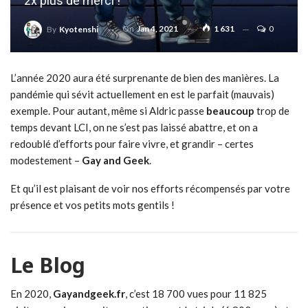
2x plus de merci !
On
Jan 4, 2021
1 631
0
By
Kyotenshi
L’année 2020 aura été surprenante de bien des manières. La
pandémie qui sévit actuellement en est le parfait (mauvais)
exemple. Pour autant, même si Aldric passe
beaucoup
trop de
temps devant LCI, on ne s’est pas laissé abattre, et on a
redoublé d’efforts pour faire vivre, et grandir – certes
modestement –
Gay and Geek
.
Et qu’il est plaisant de voir nos efforts récompensés par votre
présence et vos petits mots gentils !
Le Blog
En 2020,
Gayandgeek.fr
, c’est 18 700 vues pour 11 825