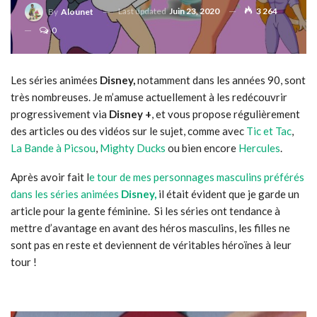
Last updated
Juin 23, 2020
3 264
By
Alounet
0
Les séries animées
Disney,
notamment dans les années 90, sont
très nombreuses. Je m’amuse actuellement à les redécouvrir
progressivement via
Disney +
, et vous propose régulièrement
des articles ou des vidéos sur le sujet, comme avec
Tic et Tac
,
La Bande à Picsou
,
Mighty Ducks
ou bien encore
Hercules
.
Après avoir fait l
e tour de mes personnages masculins préférés
dans les séries animées
Disney,
il était évident que je garde un
article pour la gente féminine. Si les séries ont tendance à
mettre d’avantage en avant des héros masculins, les filles ne
sont pas en reste et deviennent de véritables héroïnes à leur
tour !