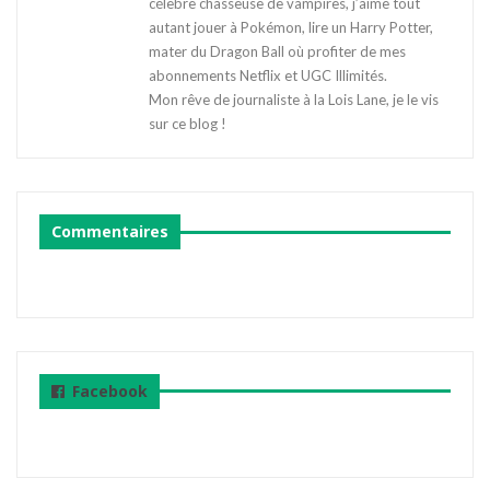
célèbre chasseuse de vampires, j’aime tout
autant jouer à Pokémon, lire un Harry Potter,
mater du Dragon Ball où profiter de mes
abonnements Netflix et UGC Illimités.
Mon rêve de journaliste à la Lois Lane, je le vis
sur ce blog !
Commentaires
Facebook