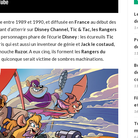
L
d
e entre 1989 et 1990, et diffusée en
France
au début des
1 
nt d’atterrir sur
Disney
Channel,
Tic & Tac, les Rangers
 personnages phare de l’écurie
Disney
: les écureuils
Tic
P
is qui est aussi un inventeur de génie et
Jack le costaud,
d
 mouche
Ruzor.
A eux cinq, ils forment les
Rangers du
11
 à quiconque serait victime de sombres machinations.
B
d
c
11
F
e
16
T
m
6 