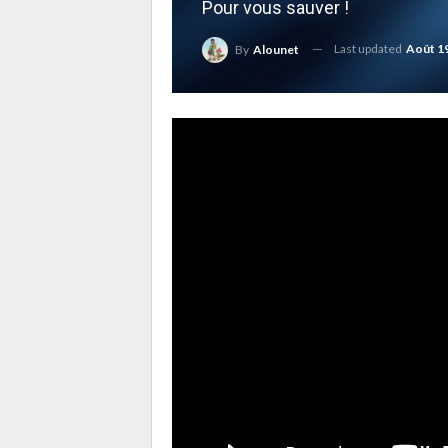
Pour vous sauver !
Last updated
Août 19
By
Alounet