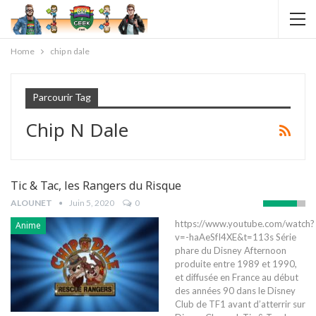
Home
chip n dale
Parcourir Tag
Chip N Dale
Tic & Tac, les Rangers du Risque
ALOUNET
Juin 5, 2020
0
https://www.youtube.com/watch?
Anime
v=-haAeSfI4XE&t=113s Série
phare du Disney Afternoon
produite entre 1989 et 1990,
et diffusée en France au début
des années 90 dans le Disney
Club de TF1 avant d’atterrir sur