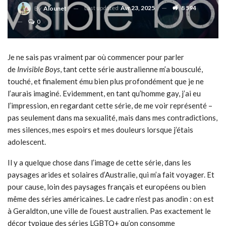
Last updated
Avr 23, 2025
8 594
By
Alounet
0
Je ne sais pas vraiment par où commencer pour parler
de
Invisible Boys
, tant cette série australienne m’a bousculé,
touché, et finalement ému bien plus profondément que je ne
l’aurais imaginé. Evidemment, en tant qu’homme gay, j’ai eu
l’impression, en regardant cette série, de me voir représenté –
pas seulement dans ma sexualité, mais dans mes contradictions,
mes silences, mes espoirs et mes douleurs lorsque j’étais
adolescent.
Il y a quelque chose dans l’image de cette série, dans les
paysages arides et solaires d’Australie, qui m’a fait voyager. Et
pour cause, loin des paysages français et européens ou bien
même des séries américaines. Le cadre n’est pas anodin : on est
à Geraldton, une ville de l’ouest australien. Pas exactement le
décor typique des séries LGBTQ+ qu’on consomme