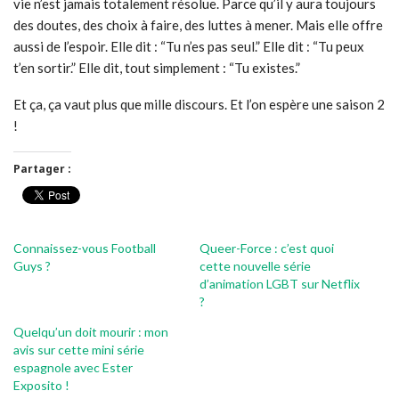
vie n’est jamais totalement résolue. Parce qu’il y aura toujours
des doutes, des choix à faire, des luttes à mener. Mais elle offre
aussi de l’espoir. Elle dit : “Tu n’es pas seul.” Elle dit : “Tu peux
t’en sortir.” Elle dit, tout simplement : “Tu existes.”
Et ça, ça vaut plus que mille discours. Et l’on espère une saison 2
!
Partager :
Connaissez-vous Football
Queer-Force : c’est quoi
Guys ?
cette nouvelle série
d’animation LGBT sur Netflix
?
Quelqu’un doit mourir : mon
avis sur cette mini série
espagnole avec Ester
Exposito !