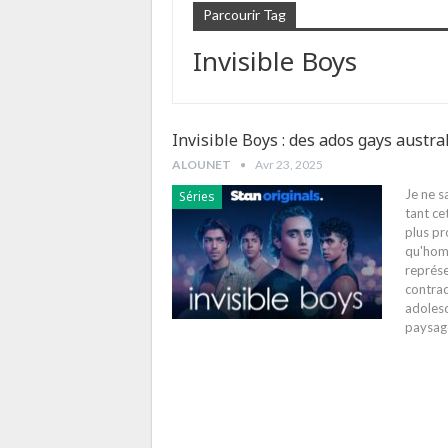
Parcourir Tag
Invisible Boys
Invisible Boys : des ados gays austr
ALOUNET
Avr 23, 2025
Je ne s
Séries
tant ce
plus pr
qu'homm
représe
contrad
adoles
paysage