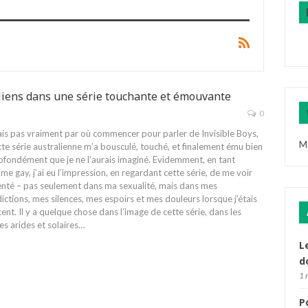
aliens dans une série touchante et émouvante
0
ais pas vraiment par où commencer pour parler de Invisible Boys,
M
tte série australienne m’a bousculé, touché, et finalement ému bien
ofondément que je ne l’aurais imaginé. Evidemment, en tant
e gay, j’ai eu l’impression, en regardant cette série, de me voir
nté – pas seulement dans ma sexualité, mais dans mes
ictions, mes silences, mes espoirs et mes douleurs lorsque j'étais
cent.
Il y a quelque chose dans l’image de cette série, dans les
s arides et solaires
…
L
d
1 
P