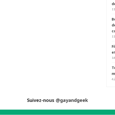
d
11
B
d
c
11
F
e
16
T
m
6 
Suivez-nous
@gayandgeek