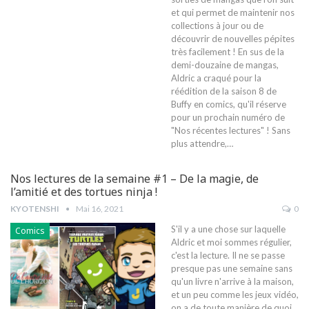
et qui permet de maintenir nos
collections à jour ou de
découvrir de nouvelles pépites
très facilement ! En sus de la
demi-douzaine de mangas,
Aldric a craqué pour la
réédition de la saison 8 de
Buffy en comics, qu'il réserve
pour un prochain numéro de
"Nos récentes lectures" ! Sans
plus attendre,…
Nos lectures de la semaine #1 – De la magie, de
l’amitié et des tortues ninja !
KYOTENSHI
Mai 16, 2021
0
S'il y a une chose sur laquelle
Comics
Aldric et moi sommes régulier,
c'est la lecture. Il ne se passe
presque pas une semaine sans
qu'un livre n'arrive à la maison,
et un peu comme les jeux vidéo,
on a de toute manière de quoi