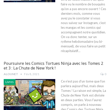
faire vu le nombre de bouquins
qu'on a pas encore ouvert ! Ces
derniers mois, comme vous
avez pu le constater si vous
nous suivez sur Instagram, c'est
les mangas et les comics qui
accompagnent notre quotidien.
On va donc tenter, sur un
rythme hebdomadaire (ou bi-
mensuel), de vous faire un petit
récapitulatif…
Poursuivre les Comics Tortues Ninja avec les Tomes 2
et 3 : La Chute de New York !
ALOUNET
Fév 8, 2021
0
Ce n'est pas d'un tome que l'on
Livres
parlera aujourd'hui, mais deux
Tomes ! La raison est simple, La
Chute de New York est divisée
en deux parties. Vous l'aurez
compris, on parle à nouveau
des Comics des Tortues Ninja,