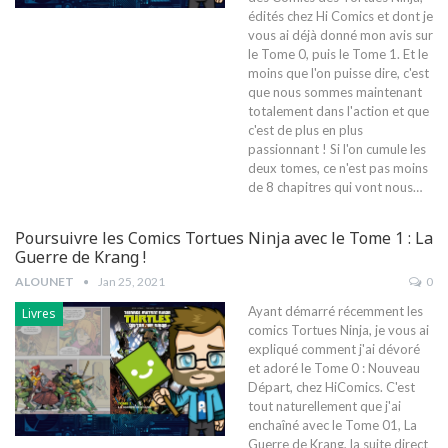
édités chez Hi Comics et dont je
vous ai déjà donné mon avis sur
le Tome 0, puis le Tome 1. Et le
moins que l'on puisse dire, c'est
que nous sommes maintenant
totalement dans l'action et que
c'est de plus en plus
passionnant ! Si l'on cumule les
deux tomes, ce n'est pas moins
de 8 chapitres qui vont nous…
Poursuivre les Comics Tortues Ninja avec le Tome 1 : La
Guerre de Krang !
ALOUNET
Jan 25, 2021
0
Ayant démarré récemment les
Livres
comics Tortues Ninja, je vous ai
expliqué comment j'ai dévoré
et adoré le Tome 0 : Nouveau
Départ, chez HiComics. C'est
tout naturellement que j'ai
enchaîné avec le Tome 01, La
Guerre de Krang, la suite direct