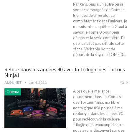
Rangers, puis à un autre ou ils
sont accompagnés de Batman.
Bien décidé à me plonger
complètement dans l'univers, je
me suis mis en quête du Graal à
savoir le Tome 0 pour bien
démarrer la série complète. Et
quelle ne fut pas difficile cette
tâche. Véritable point de
départ de la saga, le TOME 0…
Retour dans les années 90 avec la Trilogie des Tortues
Ninja !
ALOUNET
Jan 4, 2021
0
Alors que je me lance
Cinéma
doucement dans les Comics
des Tortues Ninja, ma fibre
nostalgique m'a poussé à me
replonger dans les années 90
pour redécouvrir la célèbre
trilogie que beaucoup d'entre
nous avons découvert sur des