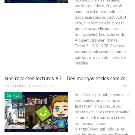
parfois on adore, et parfois
aussi on est moins emballé
(reconnaissons le, c'est plutôt
rare, si la lecture est ici, c'est
que de base, elle nous avait
donné envie). Les lectures de
Alounet Stranger Things –
Tome 2 – SIX 1978. Six n’est
pas une adolescente comme les
autres : elle a un don, celui de
prédire…
Nos récentes lectures #7 – Des mangas et des comics !
KYOTENSHI
Août 22, 2021
0
Vous l'avez probablement vu si
Comics
vous suivez notre compte
Instagram, on a craqué pour
pas mal de livres cette semaine,
la faute, entre autre, à la très
bonne application
MangaCollec, qui indique les
sorties de mangas que l'on suit