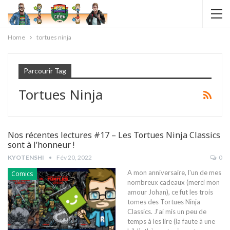
Home
tortues ninja
Parcourir Tag
Tortues Ninja
Nos récentes lectures #17 – Les Tortues Ninja Classics
sont à l’honneur !
KYOTENSHI
Fév 20, 2022
0
A mon anniversaire, l'un de mes
Comics
nombreux cadeaux (merci mon
amour Johan), ce fut les trois
tomes des Tortues Ninja
Classics. J'ai mis un peu de
temps à les lire (la faute à une