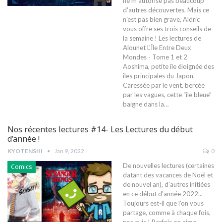
ne m'autorise pas beaucoup
d'autres découvertes. Mais ce
n'est pas bien grave, Aldric
vous offre ses trois conseils de
la semaine !
Les lectures de
Alounet
L'Île Entre Deux
Mondes - Tome 1 et 2
Aoshima, petite île éloignée des
îles principales du Japon.
Caressée par le vent, bercée
par les vagues, cette “île bleue”
baigne dans la
…
Nos récentes lectures #14- Les Lectures du début
d’année !
KYOTENSHI
Jan 9, 2022
0
De nouvelles lectures (certaines
Comics
datant des vacances de Noël et
de nouvel an), d'autres initiées
en ce début d'année 2022...
Toujours est-il que l'on vous
partage, comme à chaque fois,
nos avis ! Parfois on aime,