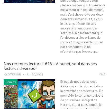
bibliothèque toujours trop
pleine et un emploi du temps ne
me laissant que peu de temps),
mais c'est chose faite ces deux
dernières semaines. Et je vous
le dis sans détour : je suis
encore plus amoureux des
Tortues Ninja maintenant que
j'ai découvert les origines du
comics !
intégral de Naruto, et
par conséquent, je ne
m’autorise pas beaucoup
…
Nos récentes lectures #16 – Alounet, seul dans ses
lectures diverses !
KYOTENSHI
Jan 30, 2022
0
Et oui, de nous deux, c'est
Comics
Aldric qui est le plus actif dans
la diversité de ses lectures. De
mon côté, je continue toujours
de poursuivre l'intégral de
Naruto, et par conséquent, je