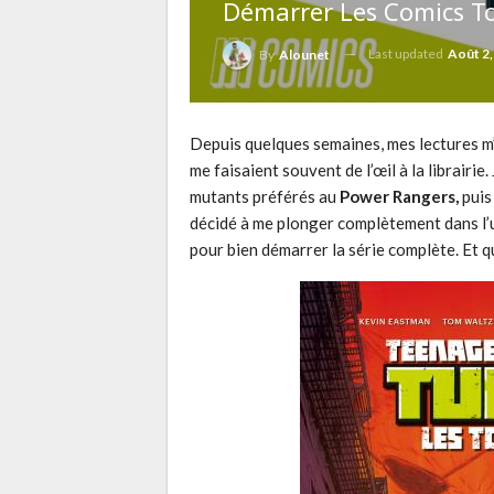
Démarrer Les Comics T
Last updated
Août 2,
By
Alounet
Depuis quelques semaines, mes lectures m
me faisaient souvent de l’œil à la librairi
mutants préférés au
Power Rangers,
puis
décidé à me plonger complètement dans l’un
pour bien démarrer la série complète. Et que