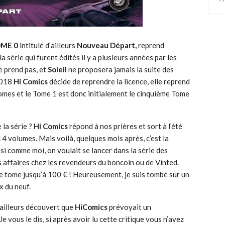
ME 0
intitulé d’ailleurs
Nouveau Départ,
reprend
a série qui furent édités il y a plusieurs années par les
ne prend pas, et
Soleil
ne proposera jamais la suite des
2018
Hi Comics
décide de reprendre la licence, elle reprend
 tomes et le Tome 1 est donc initialement le cinquième Tome
 la série ?
Hi Comics
répond à nos prières et sort à l’été
 4 volumes. Mais voilà, quelques mois après, c’est la
t si comme moi, on voulait se lancer dans la série des
nes affaires chez les revendeurs du boncoin ou de Vinted.
e tome jusqu’à 100 € ! Heureusement, je suis tombé sur un
x du neuf.
’ailleurs découvert que
HiComics
prévoyait un
vous le dis, si après avoir lu cette critique vous n’avez