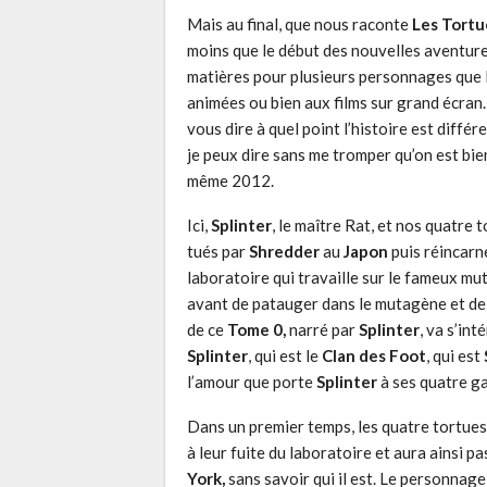
Mais au final, que nous raconte
Les Tortu
moins que le début des nouvelles aventure
matières pour plusieurs personnages que l
animées ou bien aux films sur grand écran. 
vous dire à quel point l’histoire est différ
je peux dire sans me tromper qu’on est bi
même 2012.
Ici,
Splinter
, le maître Rat, et nos quatre 
tués par
Shredder
au
Japon
puis réincarn
laboratoire qui travaille sur le fameux mu
avant de patauger dans le mutagène et de d
de ce
Tome 0,
narré par
Splinter
, va s’in
Splinter
, qui est le
Clan des Foot
, qui est
l’amour que porte
Splinter
à ses quatre g
Dans un premier temps, les quatre tortues
à leur fuite du laboratoire et aura ainsi p
York,
sans savoir qui il est. Le personnag