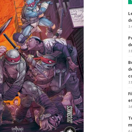
L
d
1 
P
d
11
B
d
c
11
F
e
16
T
m
6 