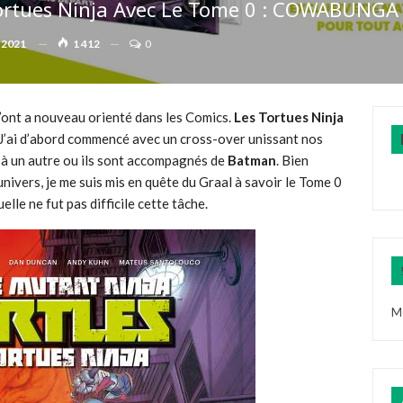
ortues Ninja Avec Le Tome 0 : COWABUNGA 
 2021
1 412
0
’ont a nouveau orienté dans les Comics.
Les Tortues Ninja
e. J’ai d’abord commencé avec un cross-over unissant nos
 à un autre ou ils sont accompagnés de
Batman
. Bien
ivers, je me suis mis en quête du Graal à savoir le Tome 0
lle ne fut pas difficile cette tâche.
M