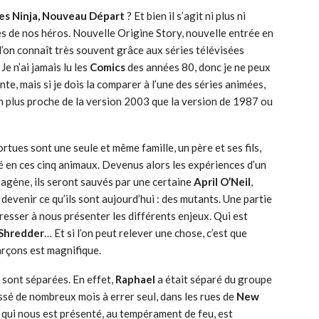
es Ninja, Nouveau Départ
? Et bien il s’agit ni plus ni
s de nos héros. Nouvelle Origine Story, nouvelle entrée en
’on connaît très souvent grâce aux séries télévisées
Je n’ai jamais lu les
Comics
des années 80, donc je ne peux
ente, mais si je dois la comparer à l’une des séries animées,
en plus proche de la version 2003 que la version de 1987 ou
tortues sont une seule et même famille, un père et ses fils,
é en ces cinq animaux. Devenus alors les expériences d’un
tagène, ils seront sauvés par une certaine
April O’Neil
,
evenir ce qu’ils sont aujourd’hui : des mutants. Une partie
téresser à nous présenter les différents enjeux. Qui est
Shredder
… Et si l’on peut relever une chose, c’est que
arçons est magnifique.
 sont séparées. En effet,
Raphael
a était séparé du groupe
assé de nombreux mois à errer seul, dans les rues de
New
e qui nous est présenté, au tempérament de feu, est