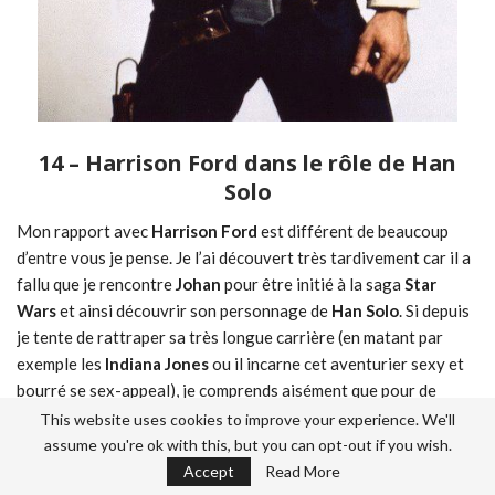
14 – Harrison Ford dans le rôle de Han
Solo
Mon rapport avec
Harrison Ford
est différent de beaucoup
d’entre vous je pense. Je l’ai découvert très tardivement car il a
fallu que je rencontre
Johan
pour être initié à la saga
Star
Wars
et ainsi découvrir son personnage de
Han Solo
. Si depuis
je tente de rattraper sa très longue carrière (en matant par
exemple les
Indiana Jones
ou il incarne cet aventurier sexy et
bourré se sex-appeal), je comprends aisément que pour de
nombreuses personnes ayant vécues des années 80 à nos jours,
This website uses cookies to improve your experience. We'll
Harrison Ford
représente une sorte de fantasme. J’ai aimé son
assume you're ok with this, but you can opt-out if you wish.
personnage de
Han Solo
(bien que je lui préfère facilement
Leia
Accept
Read More