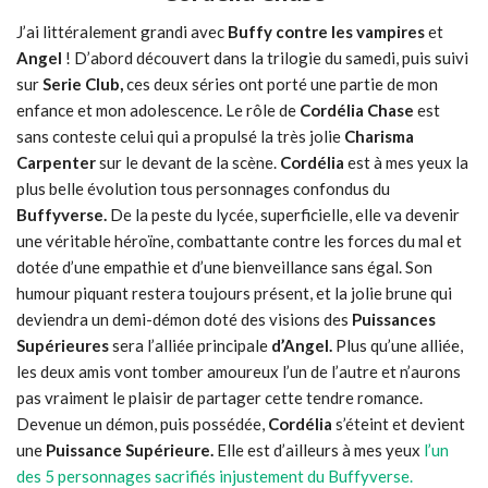
J’ai littéralement grandi avec
Buffy contre les
vampires
et
Angel
! D’abord découvert dans la trilogie du samedi, puis suivi
sur
Serie Club,
ces deux séries ont porté une partie de mon
enfance et mon adolescence. Le rôle de
Cordélia Chase
est
sans conteste celui qui a propulsé la très jolie
Charisma
Carpenter
sur le devant de la scène.
Cordélia
est à mes yeux la
plus belle évolution tous personnages confondus du
Buffyverse.
De la peste du lycée, superficielle, elle va devenir
une véritable héroïne, combattante contre les forces du mal et
dotée d’une empathie et d’une bienveillance sans égal. Son
humour piquant restera toujours présent, et la jolie brune qui
deviendra un demi-démon doté des visions des
Puissances
Supérieures
sera l’alliée principale
d’Angel.
Plus qu’une alliée,
les deux amis vont tomber amoureux l’un de l’autre et n’aurons
pas vraiment le plaisir de partager cette tendre romance.
Devenue un démon, puis possédée,
Cordélia
s’éteint et devient
une
Puissance Supérieure.
Elle est d’ailleurs à mes yeux
l’un
des 5 personnages sacrifiés injustement du Buffyverse.