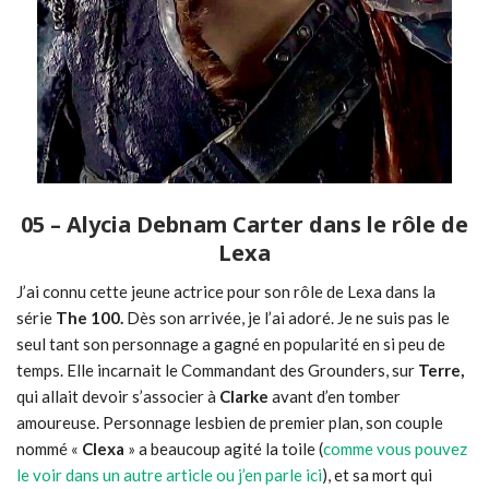
05 – Alycia Debnam Carter dans le rôle de
Lexa
J’ai connu cette jeune actrice pour son rôle de Lexa dans la
série
The 100.
Dès son arrivée, je l’ai adoré. Je ne suis pas le
seul tant son personnage a gagné en popularité en si peu de
temps. Elle incarnait le Commandant des Grounders, sur
Terre,
qui allait devoir s’associer à
Clarke
avant d’en tomber
amoureuse. Personnage lesbien de premier plan, son couple
nommé «
Clexa
» a beaucoup agité la toile (
comme vous pouvez
le voir dans un autre article ou j’en parle ici
), et sa mort qui