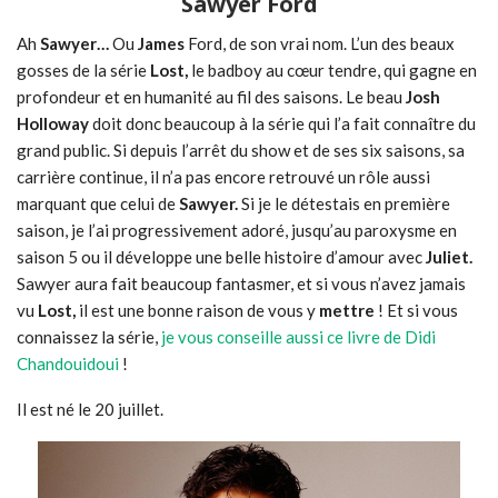
Sawyer Ford
Ah
Sawyer…
Ou
James
Ford, de son vrai nom. L’un des beaux
gosses de la série
Lost,
le badboy au cœur tendre, qui gagne en
profondeur et en humanité au fil des saisons. Le beau
Josh
Holloway
doit donc beaucoup à la série qui l’a fait connaître du
grand public. Si depuis l’arrêt du show et de ses six saisons, sa
carrière continue, il n’a pas encore retrouvé un rôle aussi
marquant que celui de
Sawyer.
Si je le détestais en première
saison, je l’ai progressivement adoré, jusqu’au paroxysme en
saison 5 ou il développe une belle histoire d’amour avec
Juliet.
Sawyer aura fait beaucoup fantasmer, et si vous n’avez jamais
vu
Lost,
il est une bonne raison de vous y
mettre
! Et si vous
connaissez la série,
je vous conseille aussi ce livre de Didi
Chandouidoui
!
Il est né le 20 juillet.