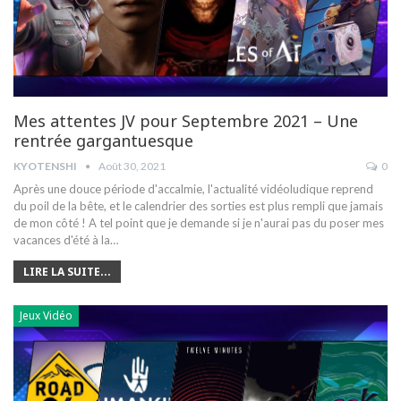
Mes attentes JV pour Septembre 2021 – Une
rentrée gargantuesque
KYOTENSHI
Août 30, 2021
0
Après une douce période d'accalmie, l'actualité vidéoludique reprend
du poil de la bête, et le calendrier des sorties est plus rempli que jamais
de mon côté ! A tel point que je demande si je n'aurai pas du poser mes
vacances d'été à la…
LIRE LA SUITE...
Jeux Vidéo