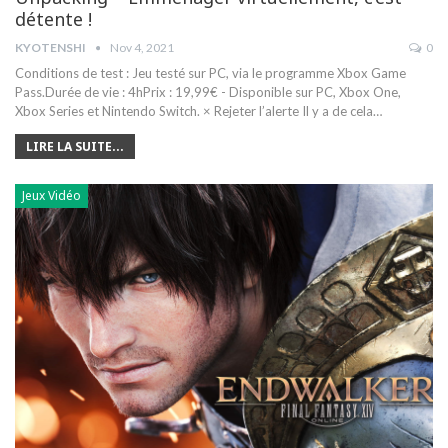
détente !
KYOTENSHI
Nov 4, 2021
0
Conditions de test : Jeu testé sur PC, via le programme Xbox Game
Pass.Durée de vie : 4hPrix : 19,99€ - Disponible sur PC, Xbox One,
Xbox Series et Nintendo Switch. × Rejeter l’alerte Il y a de cela…
LIRE LA SUITE...
Jeux Vidéo