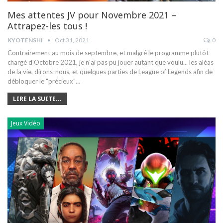
Mes attentes JV pour Novembre 2021 –
Attrapez-les tous !
KYOTENSHI
Oct 31, 2021
0
Contrairement au mois de septembre, et malgré le programme plutôt
chargé d'Octobre 2021, je n'ai pas pu jouer autant que voulu... les aléas
de la vie, dirons-nous, et quelques parties de League of Legends afin de
débloquer le "précieux"…
LIRE LA SUITE...
Jeux Vidéo