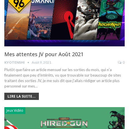
Mes attentes JV pour Août 2021
KYOTENSHI
Août 9, 2021
0
Plutôt que faire un article mensuel sur les sorties du mois, qui n'a
finalement que peu d'intérêts, vu que trouvable sur beaucoup de sites
traitant des sorties JV, je me suis dit que j'allais rédiger un article plus
personnel sur mes…
LIRE LA SUITE...
Jeux Vidéo