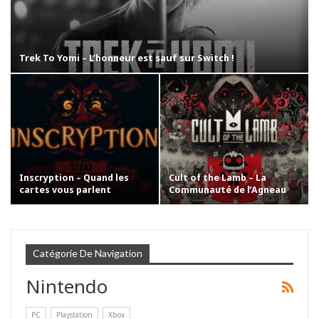
Trek To Yomi – L’honneur est sauf sur Switch !
Inscryption – Quand les
Cult of the Lamb – La
cartes vous parlent
Communauté de l’Agneau
Catégorie De Navigation
Nintendo
PC
Playstation
Xbox