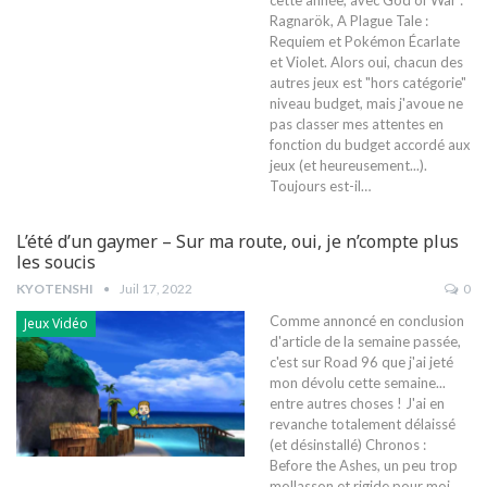
Ragnarök, A Plague Tale :
Requiem et Pokémon Écarlate
et Violet. Alors oui, chacun des
autres jeux est "hors catégorie"
niveau budget, mais j'avoue ne
pas classer mes attentes en
fonction du budget accordé aux
jeux (et heureusement...).
Toujours est-il
…
L’été d’un gaymer – Sur ma route, oui, je n’compte plus
les soucis
KYOTENSHI
Juil 17, 2022
0
Comme annoncé en conclusion
Jeux Vidéo
d'article de la semaine passée,
c'est sur Road 96 que j'ai jeté
mon dévolu cette semaine...
entre autres choses ! J'ai en
revanche totalement délaissé
(et désinstallé) Chronos :
Before the Ashes, un peu trop
mollasson et rigide pour moi