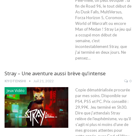
Pêle-mêle, on peut évoquer : la
fin de Road 96, le tout début de
As Dusk Falls, MultiVersus,
Forza Horizon 5, Coromon,
World of Warcraft ou encore
Man of Medan !
Stray
Le jeu qui
a occupé mon début de
semaine, c'est
incontestablement Stray, que
j'ai terminé en deux jours. Ne
pensez
…
Stray – Une aventure aussi brève qu’intense
KYOTENSHI
Juil 21, 2022
0
Copie dématérialisée procurée
Jeux Vidéo
par mes soins. Disponible sur
PS4, PS5 et PC. Prix conseillé :
29,99€. Jeu terminé en 5h30.
Dire que j'attendais Stray
relève de l'euphémisme, vu qu'il
s'agit ni plus ni moins d'une de
mes grosses attentes pour
cette année, avec God of War :