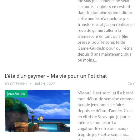
me suis pas ennuyé une seule
seconde. Toujours en restant
dans le domaine vidéoludique,
cette année m’a quelque peu
transformé, et j’ai pu réaliser un
rêve de gamin : aller à la
Gamescom en tant qu’affilié
presse, pour le compte de
Game-Guide.fr, pour qui j’écris
depuis 8 ans maintenant, plus
ou moins
…
L’été d’un gaymer – Ma vie pour un Potichat
KYOTENSHI
Juil 24, 2022
0
Miaou ! Il est sorti, et il a bercé
Jeux Vidéo
mon début de semaine comme
peu de jeux ont su le faire
depuis ce début d'année. C'est
en effet de Stray que je parle,
même si mon esprit a
vagabondé entre beaucoup
trop de jeux cette semaine...