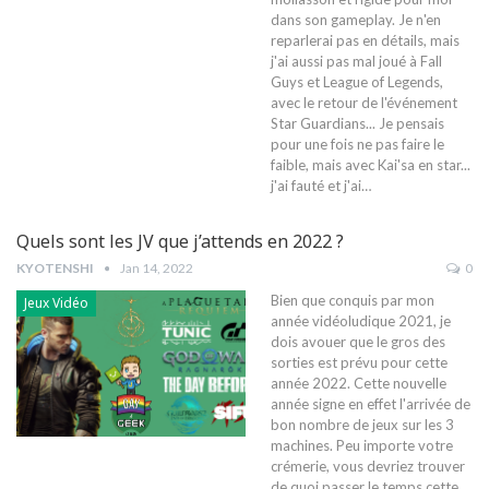
dans son gameplay. Je n'en
reparlerai pas en détails, mais
j'ai aussi pas mal joué à Fall
Guys et League of Legends,
avec le retour de l'événement
Star Guardians... Je pensais
pour une fois ne pas faire le
faible, mais avec Kai'sa en star...
j'ai fauté et j'ai
…
Quels sont les JV que j’attends en 2022 ?
KYOTENSHI
Jan 14, 2022
0
Bien que conquis par mon
Jeux Vidéo
année vidéoludique 2021, je
dois avouer que le gros des
sorties est prévu pour cette
année 2022. Cette nouvelle
année signe en effet l'arrivée de
bon nombre de jeux sur les 3
machines. Peu importe votre
crémerie, vous devriez trouver
de quoi passer le temps cette