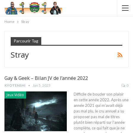
Home
Stray
Parcourir Tag
Stray
Gay & Geek – Bilan JV de l’année 2022
KYOTENSHI
Jan 5, 2023
0
Difficile de bouder son plaisir
Jeux Vidéo
en cette année 2022. Après une
année 2021 qui m’avait déjà
pas mal plu, le cru annuel a su
proposer pas mal de titres
plutôt bien réparti sur l’année
complète, ce qui fait que je ne