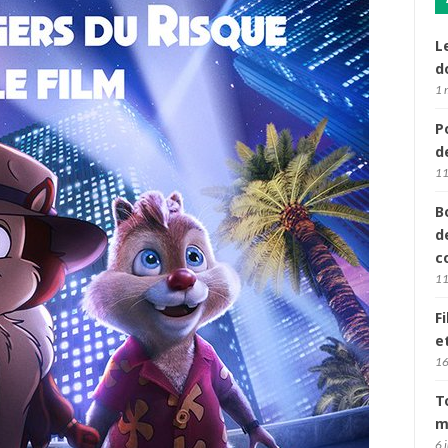
L
d
1 
P
d
11
B
d
c
11
F
e
16
T
m
6 