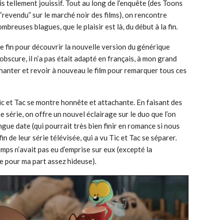
is tellement jouissif. Tout au long de l’enquête (des Toons
revendu” sur le marché noir des films), on rencontre
reuses blagues, que le plaisir est là, du début à la fin.
de fin pour découvrir la nouvelle version du générique
obscure, il n’a pas était adapté en français, à mon grand
 chanter et revoir à nouveau le film pour remarquer tous ces
ic et Tac se montre honnête et attachante. En faisant des
série, on offre un nouvel éclairage sur le duo que l’on
ngue date (qui pourrait très bien finir en romance si nous
fin de leur série télévisée, qui a vu Tic et Tac se séparer.
emps n’avait pas eu d’emprise sur eux (excepté la
e pour ma part assez hideuse).