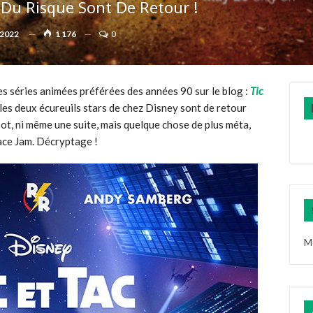
s Du Risque Sont De Retour !
 2022
1 176
0
mes séries animées préférées des années 90 sur le blog :
Tic
 les deux écureuils stars de chez Disney sont de retour
oot, ni même une suite, mais quelque chose de plus méta,
ace Jam. Décryptage !
M