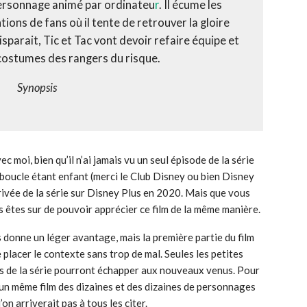
personnage animé par ordinateu
r
. Il écume les
ions de fans où il tente de retrouver la gloire
arait, Tic et Tac vont devoir refaire équipe et
costumes des rangers du risque.
Synopsis
c moi, bien qu’il n’ai jamais vu un seul épisode de la série
n boucle étant enfant (merci le Club Disney ou bien Disney
’arrivée de la série sur Disney Plus en 2020. Mais que vous
us êtes sur de pouvoir apprécier ce film de la même manière.
s donne un léger avantage, mais la première partie du film
placer le contexte sans trop de mal. Seules les petites
es de la série pourront échapper aux nouveaux venus. Pour
 un même film des dizaines et des dizaines de personnages
on arriverait pas à tous les citer.