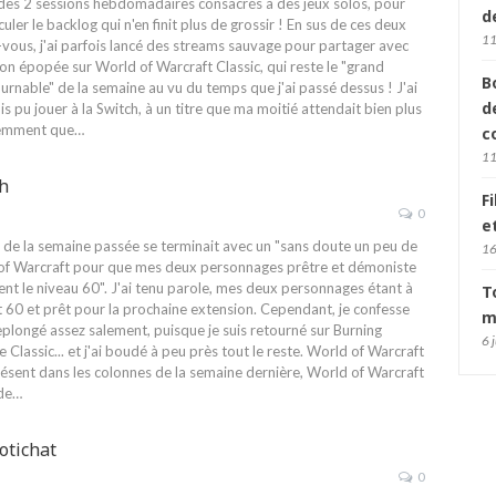
des 2 sessions hebdomadaires consacrés à des jeux solos, pour
d
eculer le backlog qui n'en finit plus de grossir ! En sus de ces deux
11
vous, j'ai parfois lancé des streams sauvage pour partager avec
n épopée sur World of Warcraft Classic, qui reste le "grand
B
urnable" de la semaine au vu du temps que j'ai passé dessus ! J'ai
d
is pu jouer à la Switch, à un titre que ma moitié attendait bien plus
emment que
…
c
11
th
F
0
e
le de la semaine passée se terminait avec un "sans doute un peu de
16
of Warcraft pour que mes deux personnages prêtre et démoniste
ent le niveau 60". J'ai tenu parole, mes deux personnages étant à
T
 60 et prêt pour la prochaine extension. Cependant, je confesse
m
eplongé assez salement, puisque je suis retourné sur Burning
6 
 Classic... et j'ai boudé à peu près tout le reste.
World of Warcraft
ésent dans les colonnes de la semaine dernière, World of Warcraft
de
…
otichat
0