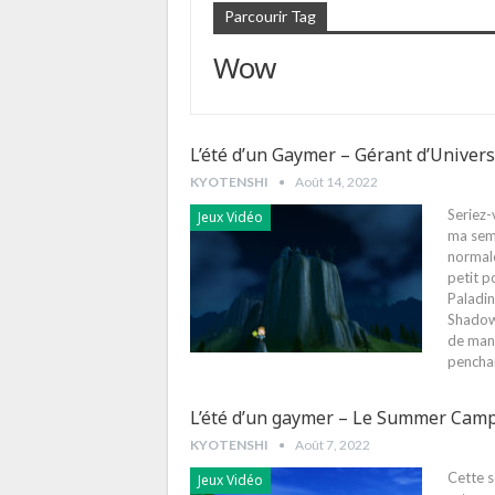
Parcourir Tag
Wow
L’été d’un Gaymer – Gérant d’Univer
KYOTENSHI
Août 14, 2022
Seriez-
Jeux Vidéo
ma sema
normale
petit p
Paladin
Shadowl
de mani
penchan
L’été d’un gaymer – Le Summer Camp
KYOTENSHI
Août 7, 2022
Cette s
Jeux Vidéo