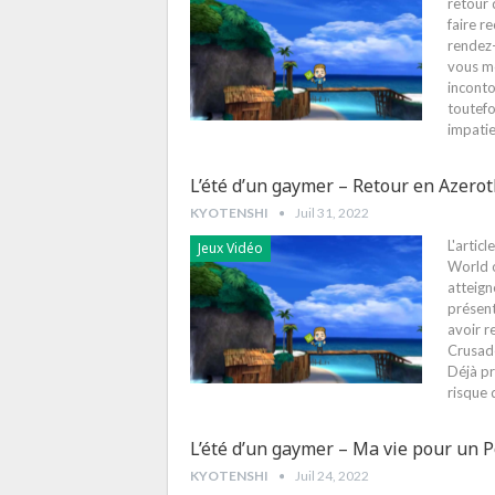
retour 
faire r
rendez-
vous mo
inconto
toutefo
impati
L’été d’un gaymer – Retour en Azero
KYOTENSHI
Juil 31, 2022
L'artic
Jeux Vidéo
World 
atteign
présent
avoir r
Crusade
Déjà pr
risque 
L’été d’un gaymer – Ma vie pour un P
KYOTENSHI
Juil 24, 2022