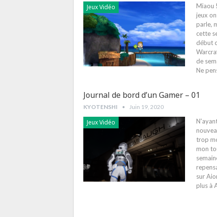
Miaou !
Jeux Vidéo
jeux on
parle, 
cette s
début d
Warcra
de sema
Ne pen
Journal de bord d’un Gamer – 01
KYOTENSHI
Juin 19, 2020
N'ayant
Jeux Vidéo
nouveau
trop mo
mon tou
semaine
repensa
sur Aio
plus à 