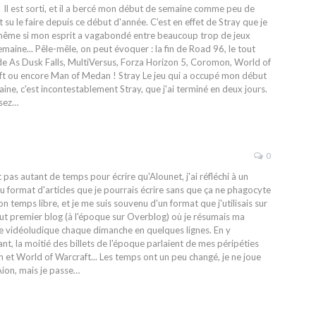
 Il est sorti, et il a bercé mon début de semaine comme peu de
t su le faire depuis ce début d'année. C'est en effet de Stray que je
même si mon esprit a vagabondé entre beaucoup trop de jeux
emaine... Pêle-mêle, on peut évoquer : la fin de Road 96, le tout
e As Dusk Falls, MultiVersus, Forza Horizon 5, Coromon, World of
ft ou encore Man of Medan !
Stray
Le jeu qui a occupé mon début
ine, c'est incontestablement Stray, que j'ai terminé en deux jours.
sez
…
0
 pas autant de temps pour écrire qu'Alounet, j'ai réfléchi à un
 format d'articles que je pourrais écrire sans que ça ne phagocyte
n temps libre, et je me suis souvenu d'un format que j'utilisais sur
t premier blog (à l'époque sur Overblog) où je résumais ma
 vidéoludique chaque dimanche en quelques lignes. En y
nt, la moitié des billets de l'époque parlaient de mes péripéties
n et World of Warcraft... Les temps ont un peu changé, je ne joue
Aion, mais je passe…