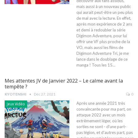
découvrir aux fans assidus,
mais aussi à un nouveau public
qui aurait peut-être un peu plus
de mal avec la lecture. En effet,
après mon expérience de 2 ans
et demi à redoubler la série
Digimon Adventure, pour lui
offrir une VF plus proche de la
VO, mais aussi les films de
Digimon Adventure Tri, je me
lance dans le doublage de ce
manga !
Tous les 15
…
Mes attentes JV de Janvier 2022 – Le calme avant la
tempête ?
KYOTENSHI
Déc 27, 2021
0
Après une année 2021 très
Jeux Vidéo
convaincante pour ma part, on
attaque 2022 avec un mois
extrêmement léger, où les
sorties ne sont - d'une part-
pas légion, et d'autres part, pas