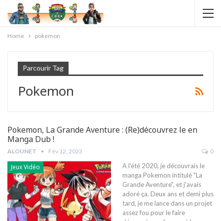
Home
pokemon
Parcourir Tag
Pokemon
Pokemon, La Grande Aventure : (Re)découvrez le en
Manga Dub !
ALOUNET
Fév 12, 2023
0
A l'été 2020, je découvrais le
Jeux Vidéo
manga Pokemon intitulé "La
Grande Aventure", et j'avais
adoré ça. Deux ans et demi plus
tard, je me lance dans un projet
assez fou pour le faire