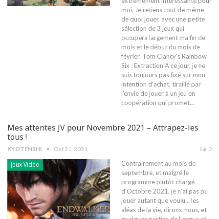
extrêmement intéressante pour
moi. Je retiens tout de même
de quoi jouer, avec une petite
sélection de 3 jeux qui
occupera largement ma fin de
mois et le début du mois de
février. Tom Clancy's Rainbow
Six : Extraction A ce jour, je ne
suis toujours pas fixé sur mon
intention d'achat, tiraillé par
l'envie de jouer à un jeu en
coopération qui promet…
Mes attentes JV pour Novembre 2021 – Attrapez-les
tous !
KYOTENSHI
Oct 31, 2021
0
Contrairement au mois de
Jeux Vidéo
septembre, et malgré le
programme plutôt chargé
d'Octobre 2021, je n'ai pas pu
jouer autant que voulu... les
aléas de la vie, dirons-nous, et
quelques parties de League of