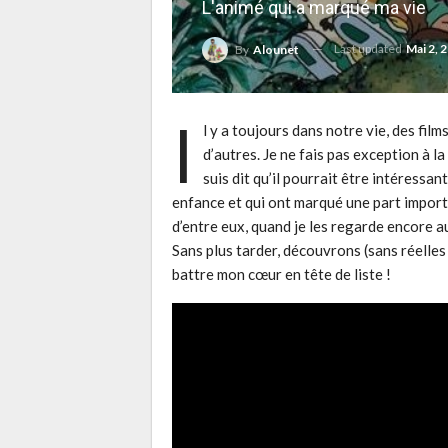
L'animé qui a marqué ma vie
Last updated
Mai 2, 
By
Alounet
I
l y a toujours dans notre vie, des fil
d’autres. Je ne fais pas exception à la
suis dit qu’il pourrait être intéressa
enfance et qui ont marqué une part import
d’entre eux, quand je les regarde encore au
Sans plus tarder, découvrons (sans réelles 
battre mon cœur en tête de liste !