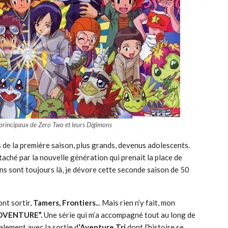
principaux de Zero Two et leurs Digimons
os de la première saison, plus grands, devenus adolescents.
attaché par la nouvelle génération qui prenait la place de
ns sont toujours là, je dévore cette seconde saison de 50
ont sortir,
Tamers, Frontiers.
.. Mais rien n’y fait, mon
DVENTURE”.
Une série qui m’a accompagné tout au long de
alement avec la sortie d
‘Aventure Tri
dont l’histoire se