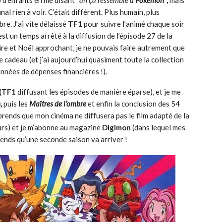
d’enfants en me disant “
ah ça ressemble à
Pokémon”
,
mais
nal rien à voir. C’était différent. Plus humain, plus
re. J’ai vite délaissé
TF1
pour suivre l’animé chaque soir
’est un temps arrêté à la diffusion de l’épisode 27 de la
ire et Noël approchant, je ne pouvais faire autrement que
cadeau (et j’ai aujourd’hui quasiment toute la collection
années de dépenses financières !).
(TF1
diffusant les épisodes de manière éparse), et je me
,
puis les
Maîtres de l’ombre
et enfin la conclusion des 54
pprends que mon cinéma ne diffusera pas le film adapté de la
eurs) et je m’abonne au magazine
Digimon
(dans lequel mes
prends qu’une seconde saison va arriver !