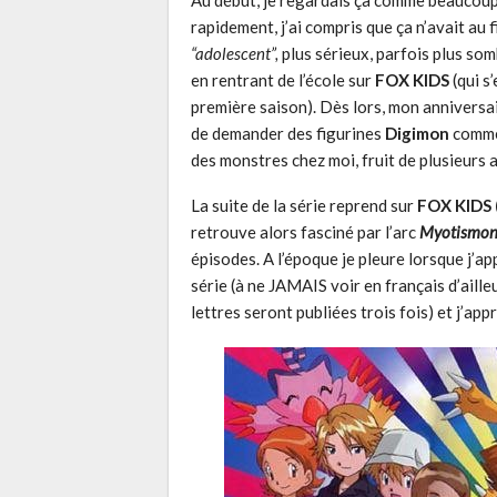
Au début, je regardais ça comme beaucoup 
rapidement, j’ai compris que ça n’avait au fi
“adolescent”,
plus sérieux, parfois plus somb
en rentrant de l’école sur
FOX KIDS
(qui s
première saison). Dès lors, mon anniversa
de demander des figurines
Digimon
comme 
des monstres chez moi, fruit de plusieurs 
La suite de la série reprend sur
FOX KIDS 
retrouve alors fasciné par l’arc
Myotismon
épisodes. A l’époque je pleure lorsque j’a
série (à ne JAMAIS voir en français d’aill
lettres seront publiées trois fois) et j’ap