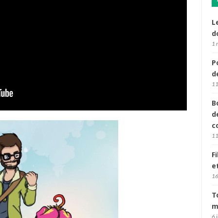
L
d
1 
P
d
11
B
d
c
11
F
e
16
T
m
6 