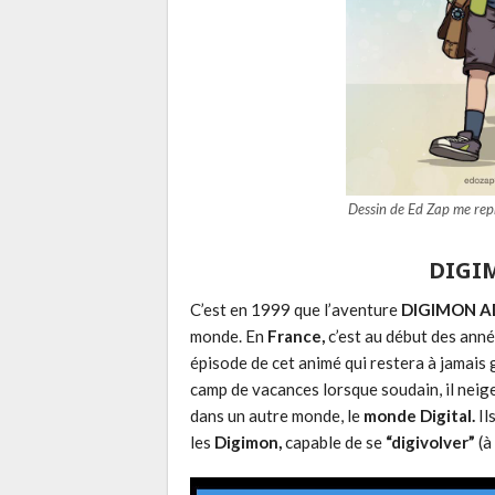
Dessin de Ed Zap me rep
DIGI
C’est en 1999 que l’aventure
DIGIMON 
monde. En
France,
c’est au début des ann
épisode de cet animé qui restera à jamais
camp de vacances lorsque soudain, il neige
dans un autre monde, le
monde Digital.
Il
les
Digimon,
capable de se
“digivolver”
(à