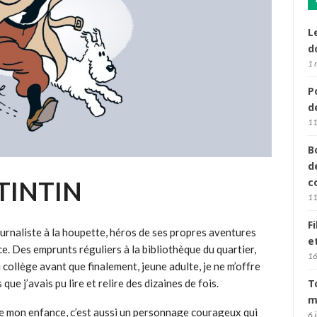
L
d
1 
P
d
11
B
d
TINTIN
c
11
F
journaliste à la houpette, héros de ses propres aventures
e
e. Des emprunts réguliers à la bibliothèque du quartier,
16
 collège avant que finalement, jeune adulte, je ne m’offre
e j’avais pu lire et relire des dizaines de fois.
T
m
 de mon enfance, c’est aussi un personnage courageux qui
6 