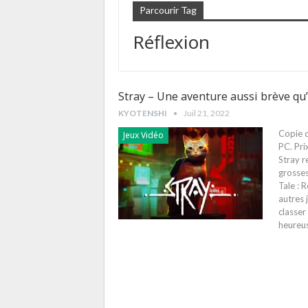
Parcourir Tag
Réflexion
Stray – Une aventure aussi brève qu
KYOTENSHI
Juil 21, 2022
Copie d
Jeux Vidéo
PC. Pri
Stray r
grosses
Tale : 
autres 
classer
heureus