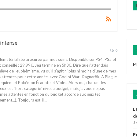
’intense
0
ématérialisée procurée par mes soins. Disponible sur PS4, PS5 et
M
x conseillé : 29,99€. Jeu terminé en 5h30.
Dire que j'attendais
elève de l'euphémisme, vu qu'il s'agit ni plus ni moins d'une de mes
 attentes pour cette année, avec God of War : Ragnarök, A Plague
Requiem et Pokémon Écarlate et Violet. Alors oui, chacun des
jeux est "hors catégorie" niveau budget, mais j'avoue ne pas
 mes attentes en fonction du budget accordé aux jeux (et
ement...). Toujours est-il
…
L
d
1 
P