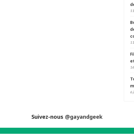
d
11
B
d
c
11
F
e
16
T
m
6 
Suivez-nous
@gayandgeek