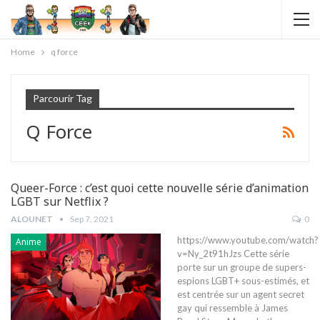
Home
q force
Parcourir Tag
Q Force
Queer-Force : c’est quoi cette nouvelle série d’animation
LGBT sur Netflix ?
ALOUNET
Sep 7, 2021
0
https://www.youtube.com/watch?
Anime
v=Ny_2t91hJzs Cette série
porte sur un groupe de supers-
espions LGBT+ sous-estimés, et
est centrée sur un agent secret
gay qui ressemble à James