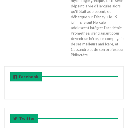
mythologie grecque, cette série
dépeint la vie d'Hercules alors
qu'il était adolescent, et
débarque sur Disney + le 19
juin ! Elle suit Hercule
adolescent intégrer l’académie
Prométhée, s'entraînant pour
devenir un héros, en compagnie
de ses meilleurs ami Icare, et
Cassandre et de son professeur
Philoctète. Il…
Facebook
Twitter