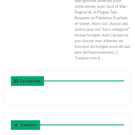
mes grosses attentes pour
cette année, avec God of War :
Ragnarök, A Plague Tale :
Requiem et Pokémon Écarlate
et Violet. Alors oui, chacun des
autres jeux est "hors catégorie"
niveau budget, mais j'avoue ne
pas classer mes attentes en
fonction du budget accordé aux
jeux (et heureusement...).
Toujours est-il
…
Facebook
Twitter