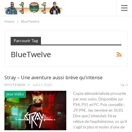
Home
BlueTwelve
Parcourir Tag
BlueTwelve
Stray – Une aventure aussi brève qu’intense
KYOTENSHI
Juil 21, 2022
0
Copie dématérialisée procurée
Jeux Vidéo
par mes soins. Disponible sur
PS4, PS5 et PC. Prix conseillé :
29,99€. Jeu terminé en 5h30.
Dire que j'attendais Stray
relève de l'euphémisme, vu qu'il
s'agit ni plus ni moins d'une de