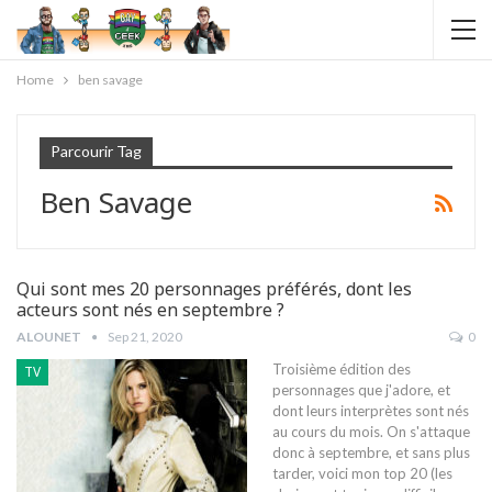
Home
ben savage
Parcourir Tag
Ben Savage
Qui sont mes 20 personnages préférés, dont les
acteurs sont nés en septembre ?
ALOUNET
Sep 21, 2020
0
Troisième édition des
TV
personnages que j'adore, et
dont leurs interprètes sont nés
au cours du mois. On s'attaque
donc à septembre, et sans plus
tarder, voici mon top 20 (les