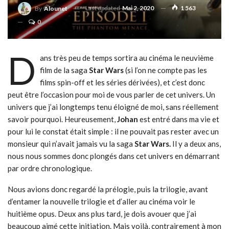
Last updated
Mai 2, 2020
1 563
By
Alounet
0
D
ans très peu de temps sortira au cinéma le neuvième
film de la saga
Star Wars
(si l’on ne compte pas les
films spin-off et les séries dérivées), et c’est donc
peut être l’occasion pour moi de vous parler de cet univers. Un
univers que j’ai longtemps tenu éloigné de moi, sans réellement
savoir pourquoi. Heureusement,
Johan
est entré dans ma vie et
pour lui le constat était simple : il ne pouvait pas rester avec un
monsieur qui n’avait jamais vu la saga
Star Wars.
Il y a deux ans,
nous nous sommes donc plongés dans cet univers en démarrant
par ordre chronologique.
Nous avions donc regardé la prélogie, puis la trilogie, avant
d’entamer la nouvelle trilogie et d’aller au cinéma voir le
huitième opus. Deux ans plus tard, je dois avouer que j’ai
beaucoup aimé cette initiation. Mais voilà, contrairement à mon