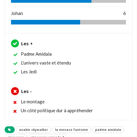
Johan
6
Les +
Padme Amidala
L'univers vaste et étendu
Les Jedi
Les -
Le montage
Un côté politique dur à appréhender
anakin skywalker
la menace fantome
padme amidala