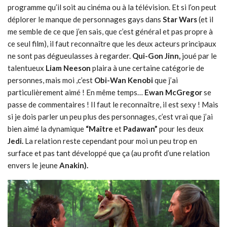
programme qu’il soit au cinéma ou à la télévision. Et si l’on peut
déplorer le manque de personnages gays dans
Star Wars
(et il
me semble de ce que j’en sais, que c’est général et pas propre à
ce seul film), il faut reconnaître que les deux acteurs principaux
ne sont pas dégueulasses à regarder.
Qui-Gon
Jinn,
joué par le
talentueux
Liam Neeson
plaira à une certaine catégorie de
personnes, mais moi ,c’est
Obi-Wan Kenobi
que j’ai
particulièrement aimé ! En même temps…
Ewan McGregor
se
passe de commentaires ! Il faut le reconnaître, il est sexy ! Mais
si je dois parler un peu plus des personnages, c’est vrai que j’ai
bien aimé la dynamique
“Maître
et
Padawan”
pour les deux
Jedi.
La relation reste cependant pour moi un peu trop en
surface et pas tant développé que ça (au profit d’une relation
envers le jeune
Anakin).