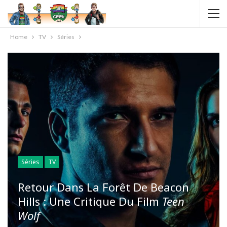
Home
TV
Séries
Séries
TV
Retour Dans La Forêt De Beacon
Hills : Une Critique Du Film
Teen
Wolf