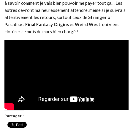
à savoir comment je vais bien pouvoir me payer tout ça… Les
autres devront malheureusement attendre, même si je suivrais
attentivement les retours, surtout ceux de
Stranger of
Paradise
:
Final Fantasy Origins
et
Weird West
, qui vient
clotûrer ce mois de mars bien chargé !
Partager :