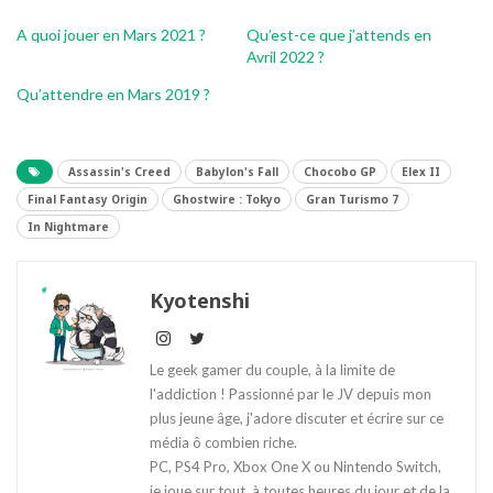
A quoi jouer en Mars 2021 ?
Qu’est-ce que j’attends en
Avril 2022 ?
Qu’attendre en Mars 2019 ?
Assassin's Creed
Babylon's Fall
Chocobo GP
Elex II
Final Fantasy Origin
Ghostwire : Tokyo
Gran Turismo 7
In Nightmare
Kyotenshi
Le geek gamer du couple, à la limite de
l'addiction ! Passionné par le JV depuis mon
plus jeune âge, j'adore discuter et écrire sur ce
média ô combien riche.
PC, PS4 Pro, Xbox One X ou Nintendo Switch,
je joue sur tout, à toutes heures du jour et de la