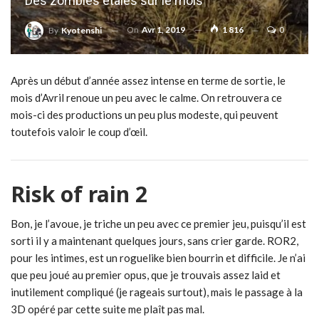
Des zombies étalés sur le mois
On
Avr 1, 2019
1 816
0
By
Kyotenshi
Après un début d’année assez intense en terme de sortie, le
mois d’Avril renoue un peu avec le calme. On retrouvera ce
mois-ci des productions un peu plus modeste, qui peuvent
toutefois valoir le coup d’œil.
Risk of rain 2
Bon, je l’avoue, je triche un peu avec ce premier jeu, puisqu’il est
sorti il y a maintenant quelques jours, sans crier garde. ROR2,
pour les intimes, est un roguelike bien bourrin et difficile. Je n’ai
que peu joué au premier opus, que je trouvais assez laid et
inutilement compliqué (je rageais surtout), mais le passage à la
3D opéré par cette suite me plaît pas mal.