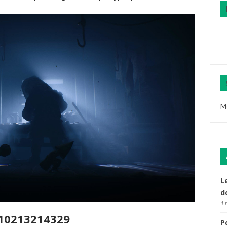
M
L
d
1 
210213214329
P