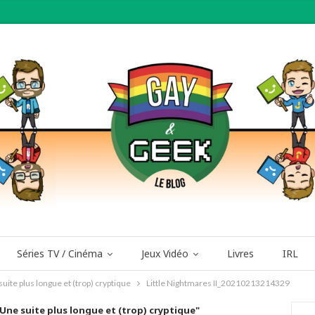
Séries TV / Cinéma
Jeux Vidéo
Livres
IRL
suite plus longue et (trop) cryptique
Little Nightmares II_20210213214329
 Une suite plus longue et (trop) cryptique"