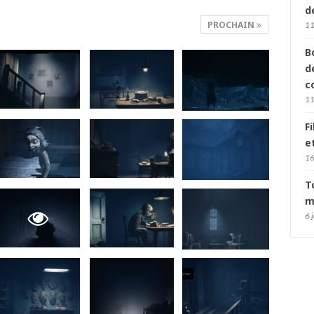
d
PROCHAIN
11
B
d
c
11
F
e
16
T
m
6 