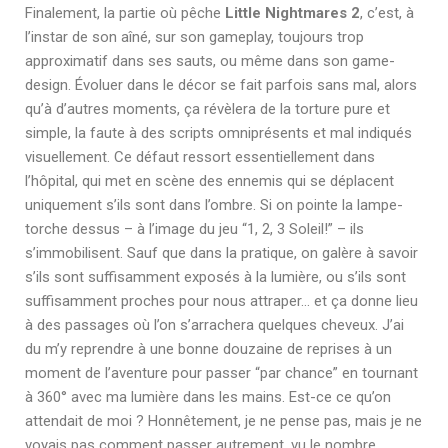
Finalement, la partie où pêche
Little Nightmares 2
, c’est, à
l’instar de son aîné, sur son gameplay, toujours trop
approximatif dans ses sauts, ou même dans son game-
design. Évoluer dans le décor se fait parfois sans mal, alors
qu’à d’autres moments, ça révèlera de la torture pure et
simple, la faute à des scripts omniprésents et mal indiqués
visuellement. Ce défaut ressort essentiellement dans
l’hôpital, qui met en scène des ennemis qui se déplacent
uniquement s’ils sont dans l’ombre. Si on pointe la lampe-
torche dessus – à l’image du jeu “1, 2, 3 Soleil!” – ils
s’immobilisent. Sauf que dans la pratique, on galère à savoir
s’ils sont suffisamment exposés à la lumière, ou s’ils sont
suffisamment proches pour nous attraper… et ça donne lieu
à des passages où l’on s’arrachera quelques cheveux. J’ai
du m’y reprendre à une bonne douzaine de reprises à un
moment de l’aventure pour passer “par chance” en tournant
à 360° avec ma lumière dans les mains. Est-ce ce qu’on
attendait de moi ? Honnêtement, je ne pense pas, mais je ne
voyais pas comment passer autrement, vu le nombre