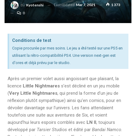
Last updated
Mar 7, 2021
1 373
By
Kyotenshi
0
Conditions de test
Copie procurée par mes soins. Le jeu a été testé sur une PS5 en
utilisant la rétro-compatibilité PS4. Une version next-gen est
d'ores et déjà prévu par le studio.
Après un premier volet aussi angoissant que plaisant, la
licence
Little Nightmares
s’est décliné en un jeu mobile
(
Very Little Nightmares
, qui prend la forme d’un jeu de
réflexion plutôt sympathique) ainsi qu’en comics, pour en
dévoiler davantage sur l’univers. Les fans attendaient
toutefois une suite aux aventures de Six, et voient
aujourd’hui leurs espoirs comblés avec
LN II
, toujours
développé par
Tarsier Studios
et édité par
Bandai Namco
.