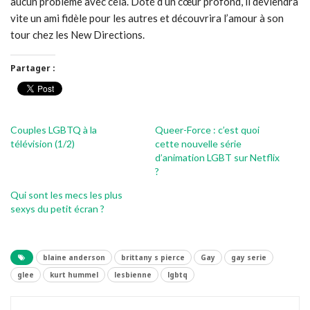
aucun problème avec cela. Doté d’un cœur profond, il deviendra
vite un ami fidèle pour les autres et découvrira l’amour à son
tour chez les New Directions.
Partager :
Couples LGBTQ à la
Queer-Force : c’est quoi
télévision (1/2)
cette nouvelle série
d’animation LGBT sur Netflix
?
Qui sont les mecs les plus
sexys du petit écran ?
blaine anderson
brittany s pierce
Gay
gay serie
glee
kurt hummel
lesbienne
lgbtq