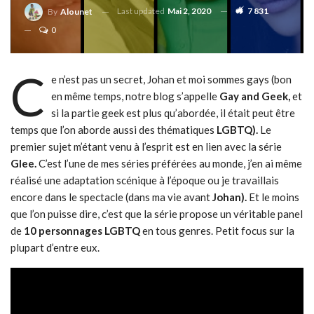
Last updated
Mai 2, 2020
7 831
By
Alounet
0
C
e n’est pas un secret, Johan et moi sommes gays (bon
en même temps, notre blog s’appelle
Gay and Geek,
et
si la partie geek est plus qu’abordée, il était peut être
temps que l’on aborde aussi des thématiques
LGBTQ).
Le
premier sujet m’étant venu à l’esprit est en lien avec la série
Glee.
C’est l’une de mes séries préférées au monde, j’en ai même
réalisé une adaptation scénique à l’époque ou je travaillais
encore dans le spectacle (dans ma vie avant
Johan).
Et le moins
que l’on puisse dire, c’est que la série propose un véritable panel
de
10 personnages LGBTQ
en tous genres. Petit focus sur la
plupart d’entre eux.