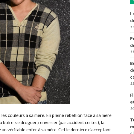
L
d
1 
P
d
11
B
d
c
11
F
e
16
s les couleurs à sa mère. En pleine rébellion face à sa mère
T
u boire, se droguer, renverser (par accident certes), la
m
e un véritable enfer à sa mère. Cette dernière n’acceptant
6 