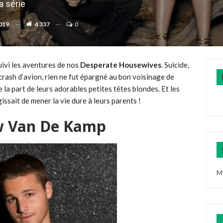
a série
2019
4 337
0
uivi les aventures de nos
Desperate Housewives
. Suicide,
 crash d’avion, rien ne fut épargné au bon voisinage de
la part de leurs adorables petites têtes blondes. Et les
gissait de mener la vie dure à leurs parents !
w Van De Kamp
M