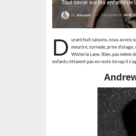
Tout savoir sur les enfants de l
Last updated
Jan 4, 
By
Alounet
D
urant huit saisons, nous avons s
meurtre, tornade, prise d’otage,
Wisteria Lane. Rien, pas même de 
enfants n’étaient pas en reste lorsqu’il s’a
Andre