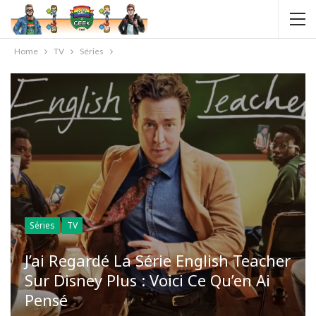
Home
TV
Séries
Séries
TV
J’ai Regardé La Série English Teacher
Sur Disney Plus : Voici Ce Qu’en Ai
Pensé