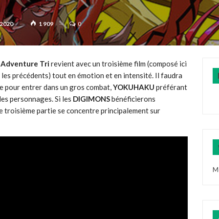
 2020
1 909
0
 Adventure Tri
revient avec un troisième film (composé ici
 les précédents) tout en émotion et en intensité. Il faudra
re pour entrer dans un gros combat,
YOKUHAKU
préférant
les personnages. Si les
DIGIMONS
bénéficierons
e troisième partie se concentre principalement sur
M