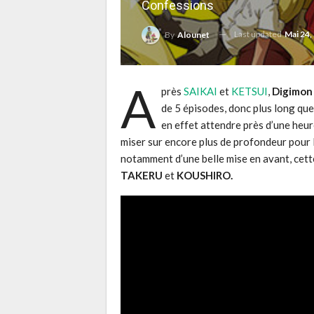
Confessions
Last updated
Mai 24,
By
Alounet
A
près
SAIKAI
et
KETSUI
,
Digimon
de 5 épisodes, donc plus long que
en effet attendre près d’une heu
miser sur encore plus de profondeur pour 
notamment d’une belle mise en avant, cett
TAKERU
et
KOUSHIRO.