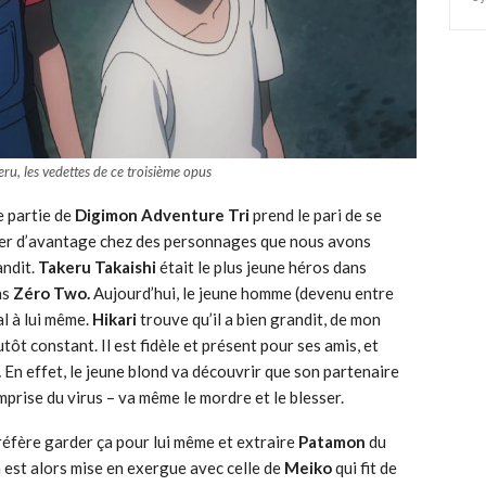
ru, les vedettes de ce troisième opus
 partie de
Digimon Adventure Tri
prend le pari de se
user d’avantage chez des personnages que nous avons
andit.
Takeru Takaishi
était le plus jeune héros dans
ns
Zéro Two.
Aujourd’hui, le jeune homme (devenu entre
l à lui même.
Hikari
trouve qu’il a bien grandit, de mon
tôt constant. Il est fidèle et présent pour ses amis, et
.
En effet, le jeune blond va découvrir que son partenaire
mprise du virus – va même le mordre et le blesser.
éfère garder ça pour lui même et extraire
Patamon
du
n est alors mise en exergue avec celle de
Meiko
qui fit de