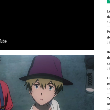
L
d
1 
P
d
11
B
d
c
11
F
e
16
T
m
6 