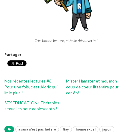
Très bonne lecture, et belle découverte !
Partager :
Nos récentes lectures #6 –
Mister Hamster et moi, mon
Pour une fois, c’est Aldric qui
coup de coeur littéraire pour
lit le plus !
cet été !
SEX EDUCATION : Thérapies
sexuelles pour adolescents ?
asana n'est pas hetero
Gay
homosexuel
japon