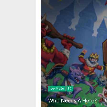
Jeux Vidéo
PC
Who Needs A Hero? – Un