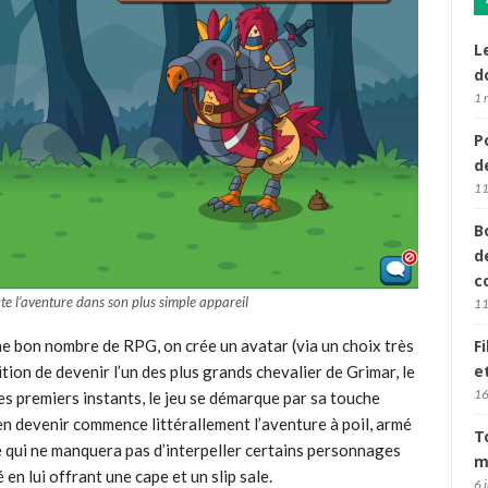
L
d
1 
P
d
11
B
d
c
e l’aventure dans son plus simple appareil
11
bon nombre de RPG, on crée un avatar (via un choix très
F
e
tion de devenir l’un des plus grands chevalier de Grimar, le
16
ces premiers instants, le jeu se démarque par sa touche
n devenir commence littérallement l’aventure à poil, armé
T
e qui ne manquera pas d’interpeller certains personnages
m
en lui offrant une cape et un slip sale.
6 