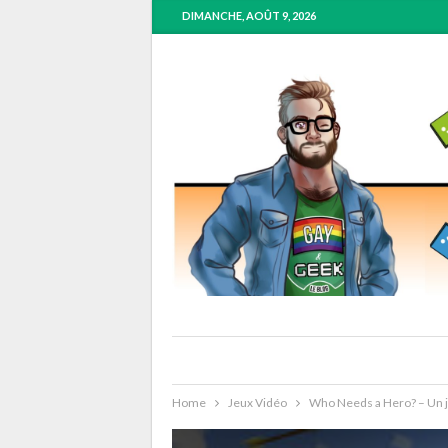
DIMANCHE, AOÛT 9, 2026
Home
Jeux Vidéo
Who Needs a Hero? – Un je