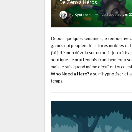
De Zéro à Héros.
Last updated
Jan 2
By
Kyotenshi
Depuis quelques semaines, je renoue avec 
games qui peuplent les stores mobiles et P
j’ai jeté mon dévolu sur un petit jeu à 2€
boutique. Je m’attendais franchement à sor
mais je suis quand même déçu”, et force est
Who Need a Hero?
a su m’hypnotiser et a 
temps.