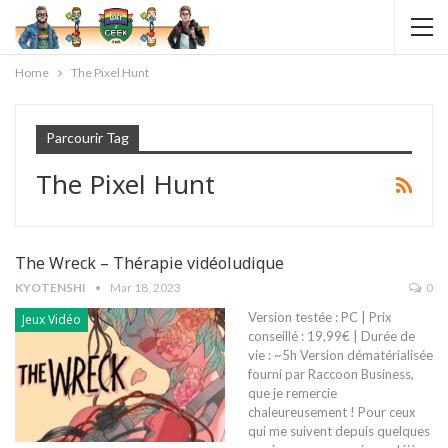
Home
The Pixel Hunt
Parcourir Tag
The Pixel Hunt
The Wreck – Thérapie vidéoludique
KYOTENSHI
Mar 18, 2023
0
Version testée : PC | Prix
Jeux Vidéo
conseillé : 19,99€ | Durée de
vie : ~5h Version dématérialisée
fourni par Raccoon Business,
que je remercie
chaleureusement !
Pour ceux
qui me suivent depuis quelques