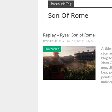
Parcourir Tag
Son Of Rome
Replay – Ryse : Son of Rome
KYOTENSHI
Juil 15, 2019
0
Article
Jeux Vidéo
récemme
blog. R
Xbox On
nouvell
beau po
points 
nombre