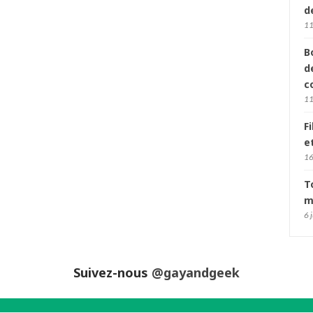
d
11
B
d
c
11
F
e
16
T
m
6 
Suivez-nous
@gayandgeek