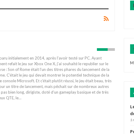
 paru initialement en 2014, après l'avoir testé sur PC. Ayant
M
nt refait le jeu sur Xbox One X, j'ai souhaité le republier sur le
yse : Son of Rome était l’un des titres phares du lancement de la
e. C’était le jeu qui devait montrer le potentiel technique de la
e console Microsoft. Et c’était plutôt réussi, le jeu était beau, très
ur un titre de lancement, mais pêchait sur de nombreux autres
: pas bien long, dirigiste, doté d’un gameplay basique et de très
ux QTE, le…
L
d
1 
P