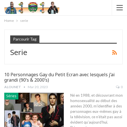
Home
serie
Parcourir Tag
Serie
10 Personnages Gay du Petit Ecran avec lesquels j’ai
grandi (90’s & 2000’s)
ALOUNET
Mar 20, 2023
0
Né en 1988, et découvrant mon
Séries
homosexualité au début des
années 2000, m’identifier à des
personnages eux-mêmes gay à
la télévision, ce n’était pas aussi
évident qu’aujourd’hui.