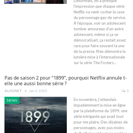
Désormais, on a presque
l’impression que chaque série
Netflix va venir cocher la case
du personnage gay de service.
À l’époque, voir un adolescent
tomber amoureux d’un autre
adolescent, même si ça se
démocratisait, ça restait assez
rare pour faire souvent la une
de la presse. N’en démontre la
lumière mise à l’internationale
sur la série The Fosters
…
Pas de saison 2 pour “1899”, pourquoi Netflix annule t-
elle une aussi bonne série ?
ALOUNET
Jan 3, 2023
0
En novembre, j'attendais
Séries
impatiemment la mise en ligne
par la plateforme du 1899, une
série intrigante qui avait tout
pour me plaire. Des dizaines de
personnages, avec pas moins