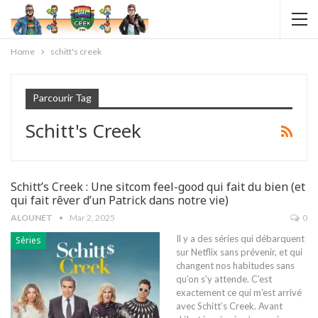
Home
schitt's creek
Parcourir Tag
Schitt's Creek
Schitt’s Creek : Une sitcom feel-good qui fait du bien (et
qui fait rêver d’un Patrick dans notre vie)
ALOUNET
Mar 2, 2025
0
Il y a des séries qui débarquent
Séries
sur Netflix sans prévenir, et qui
changent nos habitudes sans
qu’on s’y attende. C’est
exactement ce qui m’est arrivé
avec Schitt’s Creek. Avant