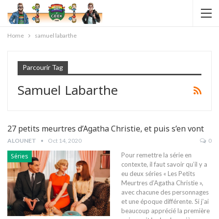
Home
samuel labarthe
Parcourir Tag
Samuel Labarthe
27 petits meurtres d’Agatha Christie, et puis s’en vont
ALOUNET
Oct 14, 2020
0
Pour remettre la série en
Séries
contexte, il faut savoir qu’il y a
eu deux séries « Les Petits
Meurtres d’Agatha Christie »,
avec chacune des personnages
et une époque différente. Si j’ai
beaucoup apprécié la première