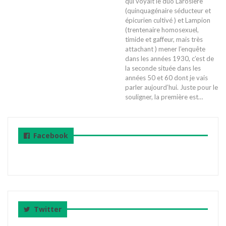
qui voyait le duo Larosière
(quinquagénaire séducteur et
épicurien cultivé ) et Lampion
(trentenaire homosexuel,
timide et gaffeur, mais très
attachant ) mener l’enquête
dans les années 1930, c’est de
la seconde située dans les
années 50 et 60 dont je vais
parler aujourd’hui. Juste pour le
souligner, la première est…
Facebook
Twitter