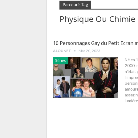
Parcourir Tag
Physique Ou Chimie
10 Personnages Gay du Petit Ecran ave
ALOUNET
Mar 20, 2023
Né en 
Séries
2000, m
n’était
l’impre
personn
amoureu
assez r
lumière