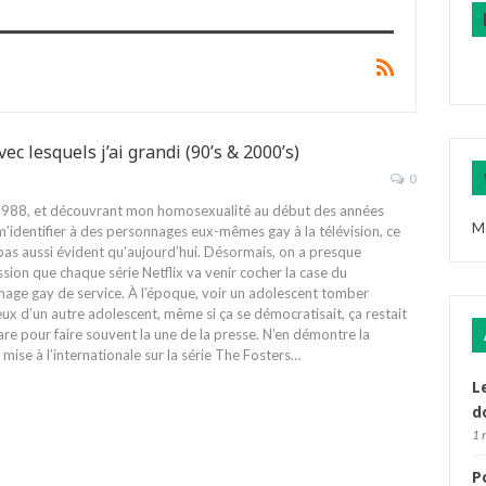
c lesquels j’ai grandi (90’s & 2000’s)
0
1988, et découvrant mon homosexualité au début des années
M
’identifier à des personnages eux-mêmes gay à la télévision, ce
 pas aussi évident qu’aujourd’hui. Désormais, on a presque
ssion que chaque série Netflix va venir cocher la case du
age gay de service. À l’époque, voir un adolescent tomber
x d’un autre adolescent, même si ça se démocratisait, ça restait
are pour faire souvent la une de la presse. N’en démontre la
 mise à l’internationale sur la série The Fosters
…
L
d
1 
P