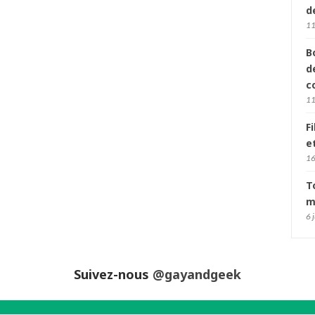
d
11
B
d
c
11
F
e
16
T
m
6 
Suivez-nous
@gayandgeek