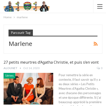
Home
marlene
Parcourir Tag
Marlene
27 petits meurtres d’Agatha Christie, et puis s’en vont
ALOUNET
Oct 14, 2020
0
Pour remettre la série en
Séries
contexte, il faut savoir qu’il y a
eu deux séries « Les Petits
Meurtres d’Agatha Christie »,
avec chacune des personnages
et une époque différente. Si j’ai
beaucoup apprécié la première