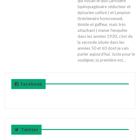
qui voyait le duo Larosière
(quinquagénaire séducteur et
épicurien cultivé ) et Lampion
(trentenaire homosexuel,
timide et gaffeur, mais très
attachant ) mener l’enquête
dans les années 1930, c’est de
la seconde située dans les
années 50 et 60 dont je vais
parler aujourd’hui. Juste pour le
souligner, la première est…
Facebook
Twitter