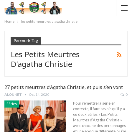
Home
les petits meurtres d’agatha christie
Parcourir Tag
Les Petits Meurtres
D’agatha Christie
27 petits meurtres d’Agatha Christie, et puis s’en vont
ALOUNET
Oct 14, 2020
0
Pour remettre la série en
Séries
contexte, il faut savoir qu’il y a
eu deux séries « Les Petits
Meurtres d’Agatha Christie »,
avec chacune des personnages
et une époque différente. Si j’ai