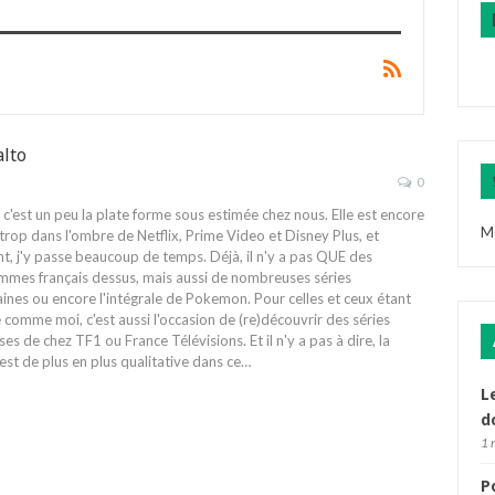
alto
0
c'est un peu la plate forme sous estimée chez nous. Elle est encore
M
trop dans l'ombre de Netflix, Prime Video et Disney Plus, et
t, j'y passe beaucoup de temps. Déjà, il n'y a pas QUE des
mes français dessus, mais aussi de nombreuses séries
ines ou encore l'intégrale de Pokemon. Pour celles et ceux étant
comme moi, c'est aussi l'occasion de (re)découvrir des séries
ses de chez TF1 ou France Télévisions. Et il n'y a pas à dire, la
est de plus en plus qualitative dans ce
…
L
d
1 
P