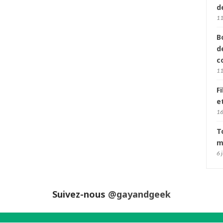
d
11
B
d
c
11
F
e
16
T
m
6 
Suivez-nous
@gayandgeek