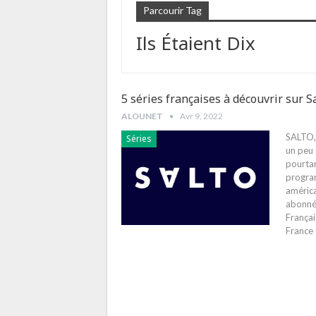
Parcourir Tag
Ils Étaient Dix
5 séries françaises à découvrir sur S
ALOUNET
Avr 9, 2022
SALTO, 
Séries
un peu 
pourtan
program
américa
abonné 
Françai
France 