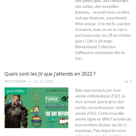
des petits jeux, des remasters,
des suites, des nouvelles
licences... ce petit mois va faire
mal aux finances, assurément.
Mon amour, si tu me lis, pardon
d'avance, mais on ne se verra
pas beaucoup ces 28 prochains
jours !
Life is Strange :
Remastered Collection
L'offensive commence dès le
1er
…
Quels sont les JV que j’attends en 2022 ?
KYOTENSHI
Jan 14, 2022
0
Bien que conquis par mon
Jeux Vidéo
année vidéoludique 2021, je
dois avouer que le gros des
sorties est prévu pour cette
année 2022. Cette nouvelle
année signe en effet l'arrivée de
bon nombre de jeux sur les 3
machines. Peu importe votre